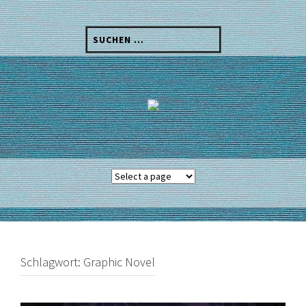
Skip
to
Suchen
content
nach:
Schlagwort:
Graphic Novel