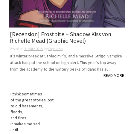
[Rezension] Frostbite + Shadow Kiss von
Richelle Mead (Graphic Novel)
Posted on
4. März 2018
by
SophiaNo
It’s winter break at St Vladimir’s, and a massive Strigoi vampire
attack has put the school on high alert. This year’s trip away
from the academy to the wintery peaks of Idaho has su...
READ MORE
I think sometimes
of the great stories lost
to old basements,
floods,
and fires,
it makes me sad
until