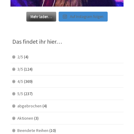
Mehr laden…
Auf Instagram folgen
Das findet ihr hier…
2/5
(4)
3/5
(124)
4/5
(369)
5/5
(237)
abgebrochen
(4)
Aktionen
(3)
Beendete Reihen
(10)