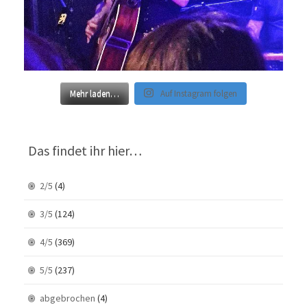
Mehr laden…
Auf Instagram folgen
Das findet ihr hier…
2/5
(4)
3/5
(124)
4/5
(369)
5/5
(237)
abgebrochen
(4)