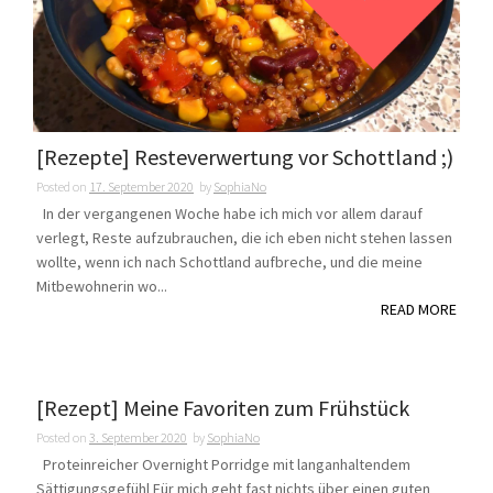
[Rezepte] Resteverwertung vor Schottland ;)
Posted on
17. September 2020
by
SophiaNo
In der vergangenen Woche habe ich mich vor allem darauf
verlegt, Reste aufzubrauchen, die ich eben nicht stehen lassen
wollte, wenn ich nach Schottland aufbreche, und die meine
Mitbewohnerin wo...
READ MORE
[Rezept] Meine Favoriten zum Frühstück
Posted on
3. September 2020
by
SophiaNo
Proteinreicher Overnight Porridge mit langanhaltendem
Sättigungsgefühl Für mich geht fast nichts über einen guten