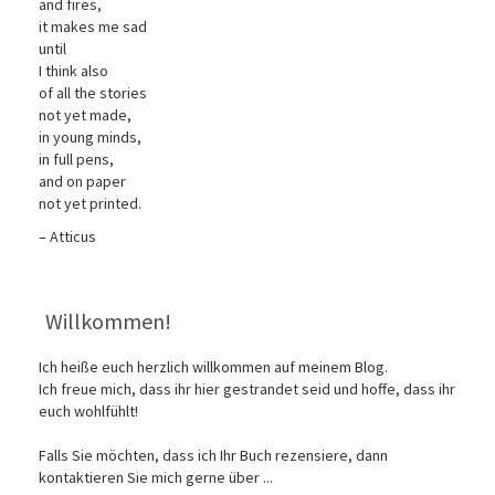
and fires,
it makes me sad
until
I think also
of all the stories
not yet made,
in young minds,
in full pens,
and on paper
not yet printed.
– Atticus
Willkommen!
Ich heiße euch herzlich willkommen auf meinem Blog.
Ich freue mich, dass ihr hier gestrandet seid und hoffe, dass ihr
euch wohlfühlt!
Falls Sie möchten, dass ich Ihr Buch rezensiere, dann
kontaktieren Sie mich gerne über ...