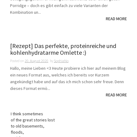
Porridge – doch es gibt einfach zu viele Varianten der
Kombination un...
READ MORE
[Rezept] Das perfekte, proteinreiche und
kohlenhydratarme Omlette :)
Posted on
20. August 2020
by
SophiaNo
Hallo, meine Lieben <3 Heute probiere ich hier auf meinem Blog
ein neues Format aus, welches ich bereits vor Kurzem
angekündigt habe und auf das ich mich schon sehr freue. Denn
dieses Format ermö...
READ MORE
I think sometimes
of the great stories lost
to old basements,
floods,