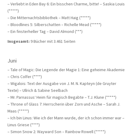
– Verliebt in Eden Bay 6: Ein bisschen Charme, bitte! – Saskia Louis
(*****)
– Die Mitternachtsbibliothek – Matt Haig (*****)
– Bloodlines 5: Silberschatten – Richelle Mead (*****)
– Ein finsterheller Tag – David Almond (***)
Insgesamt:
9 Bücher mit 3.461 Seiten
Juni
– Tale of Magic: Die Legende der Magie 1: Eine geheime Akademie
– Chris Colfer (****)
– Wigalois:
Text der Ausgabe von J. M. N. Kapteyn (de Gruyter
Texte) – Ullrich & Sabine Seelbach
– Mr. Parnassus‘ Heim für magisch Begabte – T.J. Klune (*****)
– Throne of Glass 7: Herrscherin über Zorn und Asche – Sarah J.
Maas (*****)
– Ich bin Linus: Wie ich der Mann wurde, der ich schon immer war –
Linus Griese (****)
– Simon Snow 2: Wayward Son – Rainbow Rowell (*****)