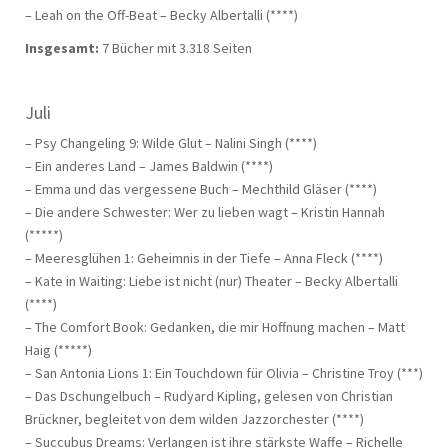
– Leah on the Off-Beat – Becky Albertalli (****)
Insgesamt:
7 Bücher mit 3.318 Seiten
Juli
– Psy Changeling 9: Wilde Glut – Nalini Singh (****)
– Ein anderes Land – James Baldwin (****)
– Emma und das vergessene Buch – Mechthild Gläser (****)
– Die andere Schwester: Wer zu lieben wagt – Kristin Hannah
(*****)
– Meeresglühen 1: Geheimnis in der Tiefe – Anna Fleck (****)
– Kate in Waiting: Liebe ist nicht (nur) Theater – Becky Albertalli
(****)
– The Comfort Book: Gedanken, die mir Hoffnung machen – Matt
Haig (*****)
– San Antonia Lions 1: Ein Touchdown für Olivia – Christine Troy (***)
– Das Dschungelbuch – Rudyard Kipling, gelesen von Christian
Brückner, begleitet von dem wilden Jazzorchester (****)
– Succubus Dreams: Verlangen ist ihre stärkste Waffe – Richelle