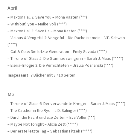
April
– Maxton Hall 2: Save You – Mona Kasten (***)
– With(out) you – Maike Voß (****)
– Maxton Hall 3: Save Us – Mona Kasten (****)
– Vicious & Vengeful 2: Vengeful – Die Rache ist mein – V.E. Schwab
(****)
– Cat & Cole: Die letzte Generation – Emily Suvada (****)
– Throne of Glass 5: Die Sturmbezwingerin – Sarah J. Maas (*****)
– Eleria-Trilogie 3: Die Vernichteten – Ursula Poznanski (****)
Insgesamt:
7 Bücher mit 3.410 Seiten
Mai
– Throne of Glass 6: Der verwundete Krieger – Sarah J. Maas (****)
– The Catcher in the Rye – J.D. Salinger (****)
– Durch die Nacht und alle Zeiten – Eva Völler (***)
– Maybe Not Tonight – Alicia Zett (*****)
– Der erste letzte Tag – Sebastian Fitzek (*****)