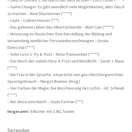
– Land of Stories 5: Die Macht der Geschichten – Chris Colfer (****)
– Game Changer: Es gibt unendlich viele Möglichkeiten, alles falsch
zu machen – Neal Shusterman (*****)
– Layla – Colleen Hoover (***)
– Das geheime Leben des Albert Entwistle – Matt Cain (*****)
– Movierung im Deutschen: Eine Darstellung der Bildung und
Verwendung weiblicher Personenbezeichnungen – Ursula
Doleschal (****)
– Soho Love 2: Try & Trust – Nena Tramountani (*****)
– Das Reich der sieben Höre 4: Frost und Mondlicht – Sarah J. Maas
(****)
– Die Frau in der Sprache: Gespräche zum geschlechtergerechten
Sprachgebrauch – Margot Brunner (Hrsg.)
– Vier Farben der Magie: Die Beschwörung des Lichts – V.E. Schwab
(****)
– Nur diese eine Nacht – Gayle Forman (***)
Insgesamt:
9 Bücher mit 3.481 Seiten
Dezember