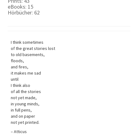
Prints: 43
eBooks: 15
Hörbücher: 62
I think sometimes
of the great stories lost
to old basements,
floods,
and fires,
it makes me sad
until
I think also
of all the stories
not yet made,
in young minds,
in full pens,
and on paper
not yet printed.
– Atticus