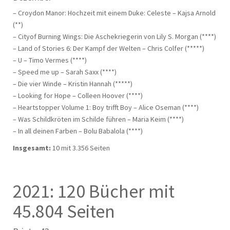
– Croydon Manor: Hochzeit mit einem Duke: Celeste – Kajsa Arnold
(**)
– Cityof Burning Wings: Die Aschekriegerin von Lily S. Morgan (****)
– Land of Stories 6: Der Kampf der Welten – Chris Colfer (*****)
– U – Timo Vermes (****)
– Speed me up – Sarah Saxx (****)
– Die vier Winde – Kristin Hannah (*****)
– Looking for Hope – Colleen Hoover (****)
– Heartstopper Volume 1: Boy trifft Boy – Alice Oseman (****)
– Was Schildkröten im Schilde führen – Maria Keim (****)
– In all deinen Farben – Bolu Babalola (****)
Insgesamt:
10 mit 3.356 Seiten
2021: 120 Bücher mit
45.804 Seiten