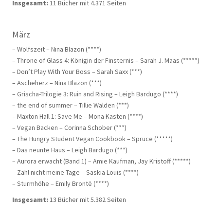
Insgesamt:
11 Bücher mit 4.371 Seiten
März
– Wolfszeit – Nina Blazon (****)
– Throne of Glass 4: Königin der Finsternis – Sarah J. Maas (*****)
– Don’t Play With Your Boss – Sarah Saxx (***)
– Ascheherz – Nina Blazon (***)
– Grischa-Trilogie 3: Ruin and Rising – Leigh Bardugo (****)
– the end of summer – Tillie Walden (***)
– Maxton Hall 1: Save Me – Mona Kasten (****)
– Vegan Backen – Corinna Schober (***)
– The Hungry Student Vegan Cookbook – Spruce (*****)
– Das neunte Haus – Leigh Bardugo (***)
– Aurora erwacht (Band 1) – Amie Kaufman, Jay Kristoff (*****)
– Zähl nicht meine Tage – Saskia Louis (****)
– Sturmhöhe – Emily Brontë (****)
Insgesamt:
13 Bücher mit 5.382 Seiten