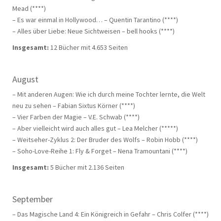
Mead (****)
– Es war einmal in Hollywood… – Quentin Tarantino (****)
– Alles über Liebe: Neue Sichtweisen – bell hooks (****)
Insgesamt:
12 Bücher mit 4.653 Seiten
August
– Mit anderen Augen: Wie ich durch meine Tochter lernte, die Welt
neu zu sehen – Fabian Sixtus Körner (****)
– Vier Farben der Magie – V.E. Schwab (****)
– Aber vielleicht wird auch alles gut – Lea Melcher (*****)
– Weitseher-Zyklus 2: Der Bruder des Wolfs – Robin Hobb (****)
– Soho-Love-Reihe 1: Fly & Forget – Nena Tramountani (****)
Insgesamt:
5 Bücher mit 2.136 Seiten
September
– Das Magische Land 4: Ein Königreich in Gefahr – Chris Colfer (****)