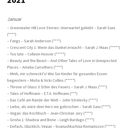
Januar
– Greenwater Hill Love Stories: Unerwartet geliebt – Sarah Saxx
(****)
– Fangs – Sarah Anderson (****)
– Crescent City 1: Wenn das Dunkel erwacht – Sarah J. Maas (*****)
– Too late – Colleen Hoover (*****)
– Beauty and the Beast – And Other Tales of Love in Unexpected
Places – Amelia Carruthers (****)
– Mmh, mir schmeckt’s! Wie Sie Kinder für gesundes Essen
begeistern – Misha & Vicki Collins (*****)
– Throne of Glass 3: Erbin des Feuers – Sarah J. Maas (****)
– Tales of Hoffmann – E.T.A. Hoffmann (***)
– Das Café am Rande der Welt – John Strelecky (****)
– Liebe, als wäre dein Herz nie gebrochen – Sarah Saxx (****)
– Vegan: das Kochbuch – Jean-Christian Jury (****)
– Grisha 1: Shadow and Bone – Leigh Bardugo (****)
– Einfach, Glücklich, Vegan – byanushka/Anja Romaniszyn (*****)