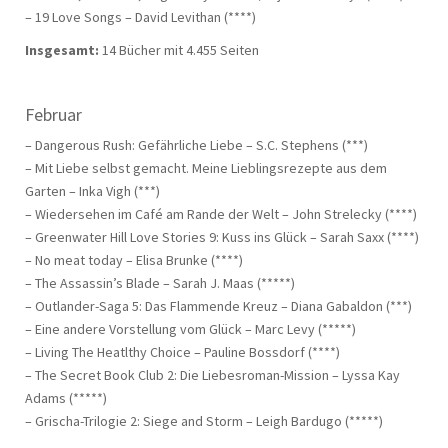
– 19 Love Songs – David Levithan (****)
Insgesamt:
14 Bücher mit 4.455 Seiten
Februar
– Dangerous Rush: Gefährliche Liebe – S.C. Stephens (***)
– Mit Liebe selbst gemacht. Meine Lieblingsrezepte aus dem
Garten – Inka Vigh (***)
– Wiedersehen im Café am Rande der Welt – John Strelecky (****)
– Greenwater Hill Love Stories 9: Kuss ins Glück – Sarah Saxx (****)
– No meat today – Elisa Brunke (****)
– The Assassin’s Blade – Sarah J. Maas (*****)
– Outlander-Saga 5: Das Flammende Kreuz – Diana Gabaldon (***)
– Eine andere Vorstellung vom Glück – Marc Levy (*****)
– Living The Heatlthy Choice – Pauline Bossdorf (****)
– The Secret Book Club 2: Die Liebesroman-Mission – Lyssa Kay
Adams (*****)
– Grischa-Trilogie 2: Siege and Storm – Leigh Bardugo (*****)