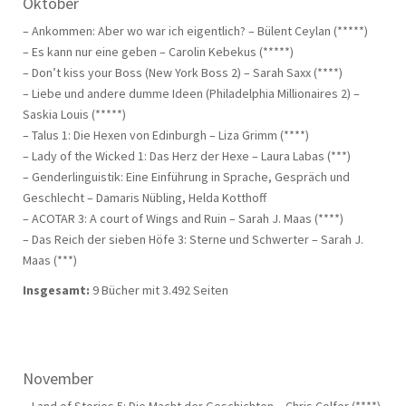
Oktober
– Ankommen: Aber wo war ich eigentlich? – Bülent Ceylan (*****)
– Es kann nur eine geben – Carolin Kebekus (*****)
– Don’t kiss your Boss (New York Boss 2) – Sarah Saxx (****)
– Liebe und andere dumme Ideen (Philadelphia Millionaires 2) –
Saskia Louis (*****)
– Talus 1: Die Hexen von Edinburgh – Liza Grimm (****)
– Lady of the Wicked 1: Das Herz der Hexe – Laura Labas (***)
– Genderlinguistik: Eine Einführung in Sprache, Gespräch und
Geschlecht – Damaris Nübling, Helda Kotthoff
– ACOTAR 3: A court of Wings and Ruin – Sarah J. Maas (****)
– Das Reich der sieben Höfe 3: Sterne und Schwerter – Sarah J.
Maas (***)
Insgesamt:
9 Bücher mit 3.492 Seiten
November