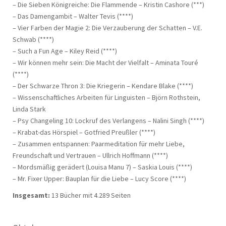
– Die Sieben Königreiche: Die Flammende – Kristin Cashore (***)
– Das Damengambit – Walter Tevis (****)
– Vier Farben der Magie 2: Die Verzauberung der Schatten – V.E.
Schwab (****)
– Such a Fun Age – Kiley Reid (****)
– Wir können mehr sein: Die Macht der Vielfalt – Aminata Touré
(****)
– Der Schwarze Thron 3: Die Kriegerin – Kendare Blake (****)
– Wissenschaftliches Arbeiten für Linguisten – Björn Rothstein,
Linda Stark
– Psy Changeling 10: Lockruf des Verlangens – Nalini Singh (****)
– Krabat-das Hörspiel – Gotfried Preußler (****)
– Zusammen entspannen: Paarmeditation für mehr Liebe,
Freundschaft und Vertrauen – Ullrich Hoffmann (****)
– Mordsmäßig gerädert (Louisa Manu 7) – Saskia Louis (****)
– Mr. Fixer Upper: Bauplan für die Liebe – Lucy Score (****)
Insgesamt:
13 Bücher mit 4.289 Seiten