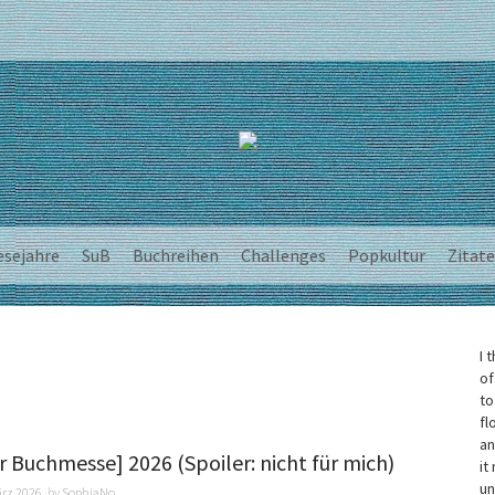
esejahre
SuB
Buchreihen
Challenges
Popkultur
Zitate
I 
of
to
fl
an
r Buchmesse] 2026 (Spoiler: nicht für mich)
it
un
ärz 2026
by
SophiaNo