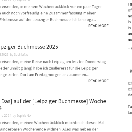
I 
chreisenden, in meinem Wochenrückblick vor ein paar Tagen
of
ch euch noch vorfreudig eine Zusammenfassung meiner
no
Erlebnisse auf der Leipziger Buchmesse. Ich bin soga...
in
READ MORE
in
an
no
ipziger Buchmesse 2025
– 
il 2025
by
SophiaNo
chreisenden, meine Reise nach Leipzig am letzten Donnerstag
ieder unnötig lang) habe ich zuallererst für die Leipziger
ngetreten. Dort am Freitagmorgen anzukommen...
READ MORE
Ic
Ic
da
d Das] auf der [Leipziger Buchmesse] Woche
4
Fa
ko
ärz 2024
by
SophiaNo
chreisenden, meinen Wochenrückblick möchte ich dieses Mal
wunderbaren Wochenende widmen. Alles was neben der