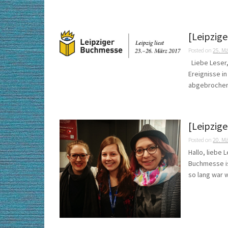
[Leipzig
Posted on
25. M
Liebe Leser,
Ereignisse i
abgebrochen 
[Leipzig
Posted on
20. M
Hallo, liebe 
Buchmesse is
so lang war w