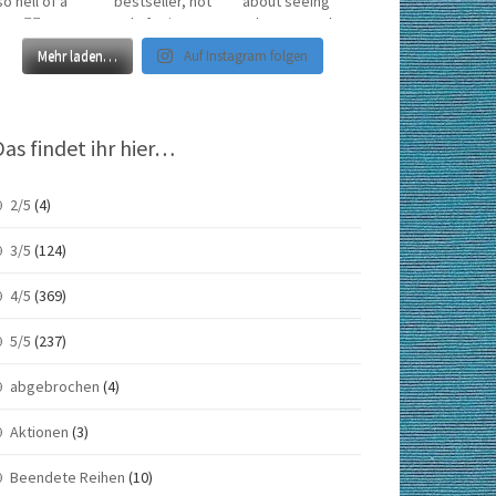
Mehr laden…
Auf Instagram folgen
Das findet ihr hier…
2/5
(4)
3/5
(124)
4/5
(369)
5/5
(237)
abgebrochen
(4)
Aktionen
(3)
Beendete Reihen
(10)