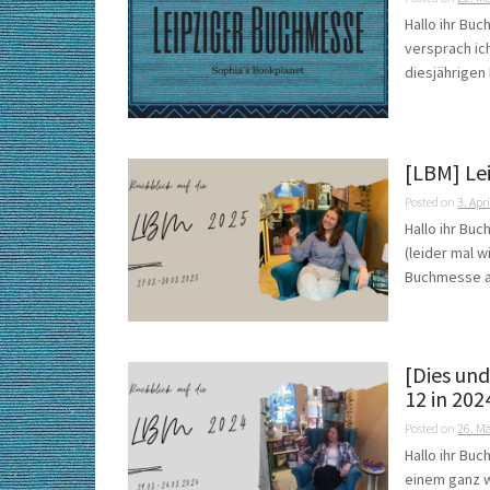
Hallo ihr Bu
versprach i
diesjährigen 
[LBM] Le
Posted on
3. Apr
Hallo ihr Bu
(leider mal w
Buchmesse a
[Dies un
12 in 202
Posted on
26. M
Hallo ihr Bu
einem ganz 