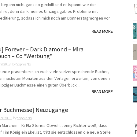
begann nicht ganz so gechillt und entspannt wie die
Jahre, denn dank meines Umzugs gab es Probleme mit
editierung, sodass ich mich noch am Donnerstagmorgen vor
READ MORE
u] Forever – Dark Diamond – Mira
uch – Co *Werbung*
ril 2018
by
SophiaNo
 heute präsentiere ich euch viele vielversprechende Bücher,
den nächsten Monaten aus den Verlagen erwarten, von denen
Leipziger Buchmesse einen guten Überblick ...
READ MORE
er Buchmesse] Neuzugänge
ärz 2018
by
SophiaNo
n Märchen – Ki-Ela Stories Obwohl Jenny Richter weiß, dass
f Tim König ein Ekel ist, tritt sie entschlossen die neue Stelle