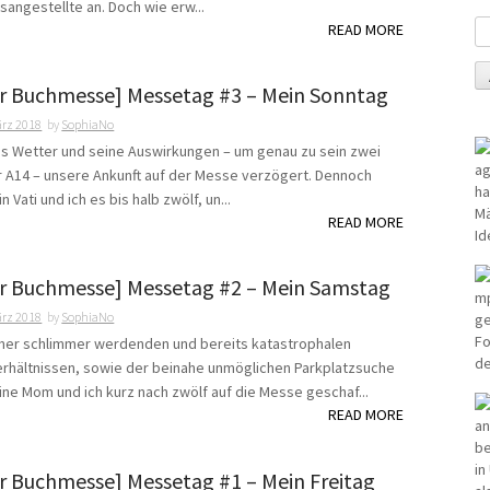
sangestellte an. Doch wie erw...
READ MORE
er Buchmesse] Messetag #3 – Mein Sonntag
ärz 2018
by
SophiaNo
as Wetter und seine Auswirkungen – um genau zu sein zwei
r A14 – unsere Ankunft auf der Messe verzögert. Dennoch
n Vati und ich es bis halb zwölf, un...
READ MORE
er Buchmesse] Messetag #2 – Mein Samstag
ärz 2018
by
SophiaNo
mer schlimmer werdenden und bereits katastrophalen
rhältnissen, sowie der beinahe unmöglichen Parkplatzsuche
ne Mom und ich kurz nach zwölf auf die Messe geschaf...
READ MORE
er Buchmesse] Messetag #1 – Mein Freitag