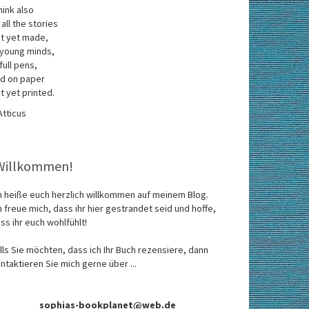
think also
 all the stories
t yet made,
 young minds,
 full pens,
d on paper
t yet printed.
Atticus
Willkommen!
h heiße euch herzlich willkommen auf meinem Blog.
h freue mich, dass ihr hier gestrandet seid und hoffe,
ss ihr euch wohlfühlt!
lls Sie möchten, dass ich Ihr Buch rezensiere, dann
ntaktieren Sie mich gerne über ...
sophias-bookplanet@web.de