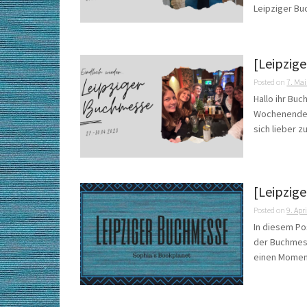
Leipziger Bu
[Leipzig
Posted on
7. Ma
Hallo ihr Bu
Wochenende a
sich lieber 
[Leipzige
Posted on
9. Apr
In diesem Po
der Buchmesse
einen Moment