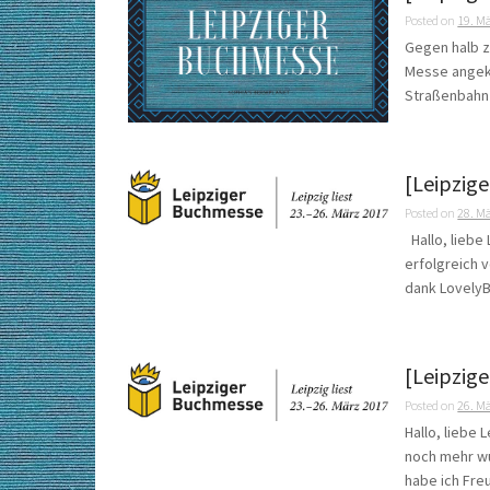
Posted on
19. M
Gegen halb z
Messe angeko
Straßenbahn 
[Leipzig
Posted on
28. M
Hallo, liebe
erfolgreich 
dank LovelyBo
[Leipzig
Posted on
26. M
Hallo, liebe
noch mehr wu
habe ich Freu