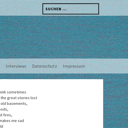
Suchen
nach:
Interviews
Datenschutz
Impressum
think sometimes
 the great stories lost
 old basements,
oods,
d fires,
 makes me sad
til