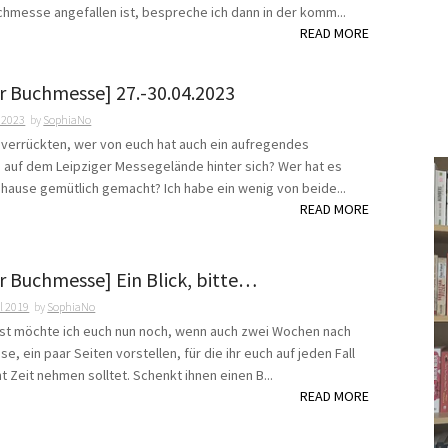
chmesse angefallen ist, bespreche ich dann in der komm...
READ MORE
er Buchmesse] 27.-30.04.2023
i 2023
by
SophiaNo
chverrückten, wer von euch hat auch ein aufregendes
uf dem Leipziger Messegelände hinter sich? Wer hat es
zuhause gemütlich gemacht? Ich habe ein wenig von beide...
READ MORE
r Buchmesse] Ein Blick, bitte…
il 2019
by
SophiaNo
st möchte ich euch nun noch, wenn auch zwei Wochen nach
, ein paar Seiten vorstellen, für die ihr euch auf jeden Fall
 Zeit nehmen solltet. Schenkt ihnen einen B...
READ MORE