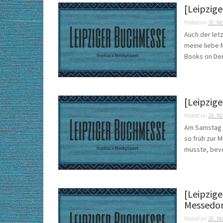
[Leipzig
Posted on
30. M
Auch der let
meine liebe 
Books on Dem
[Leipzig
Posted on
28. M
Am Samstag g
so früh zur 
musste, bevo
[Leipzig
Messedon
Posted on
26. M