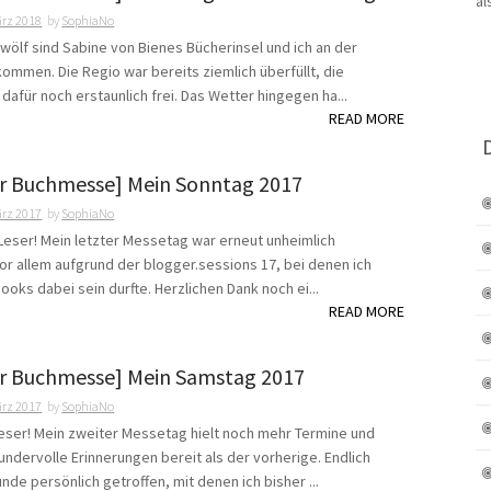
ärz 2018
by
SophiaNo
wölf sind Sabine von Bienes Bücherinsel und ich an der
mmen. Die Regio war bereits ziemlich überfüllt, die
dafür noch erstaunlich frei. Das Wetter hingegen ha...
READ MORE
er Buchmesse] Mein Sonntag 2017
ärz 2017
by
SophiaNo
 Leser! Mein letzter Messetag war erneut unheimlich
vor allem aufgrund der blogger.sessions 17, bei denen ich
oks dabei sein durfte. Herzlichen Dank noch ei...
READ MORE
er Buchmesse] Mein Samstag 2017
ärz 2017
by
SophiaNo
 Leser! Mein zweiter Messetag hielt noch mehr Termine und
ndervolle Erinnerungen bereit als der vorherige. Endlich
nde persönlich getroffen, mit denen ich bisher ...