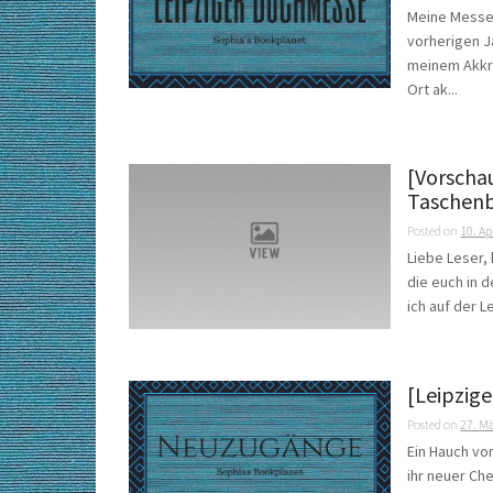
Meine Messe 
vorherigen 
meinem Akkr
Ort ak...
[Vorscha
Taschenb
Posted on
10. Ap
Liebe Leser,
die euch in 
ich auf der 
[Leipzig
Posted on
27. M
Ein Hauch vo
ihr neuer Che