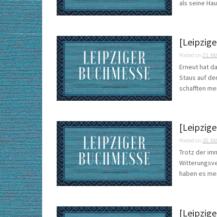
als seine Hau
[Leipzig
Posted on
21. M
Erneut hat d
Staus auf de
schafften mei
[Leipzig
Posted on
20. M
Trotz der im
Witterungsve
haben es mei
[Leipzig