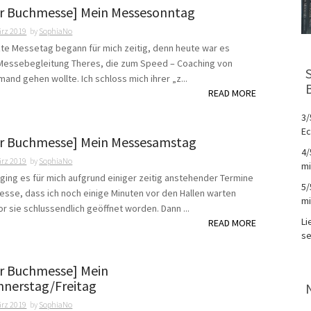
er Buchmesse] Mein Messesonntag
ärz 2019
by
SophiaNo
zte Messetag begann für mich zeitig, denn heute war es
Messebegleitung Theres, die zum Speed – Coaching von
and gehen wollte. Ich schloss mich ihrer „z...
READ MORE
3/
Ec
er Buchmesse] Mein Messesamstag
4/
ärz 2019
by
SophiaNo
mi
ing es für mich aufgrund einiger zeitig anstehender Termine
5/
Messe, dass ich noch einige Minuten vor den Hallen warten
mi
r sie schlussendlich geöffnet worden. Dann ...
Li
READ MORE
se
er Buchmesse] Mein
nerstag/Freitag
ärz 2019
by
SophiaNo