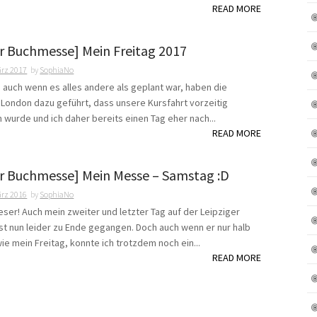
READ MORE
er Buchmesse] Mein Freitag 2017
ärz 2017
by
SophiaNo
 auch wenn es alles andere als geplant war, haben die
n London dazu geführt, dass unsere Kursfahrt vorzeitig
wurde und ich daher bereits einen Tag eher nach...
READ MORE
er Buchmesse] Mein Messe – Samstag :D
ärz 2016
by
SophiaNo
Leser! Auch mein zweiter und letzter Tag auf der Leipziger
t nun leider zu Ende gegangen. Doch auch wenn er nur halb
ie mein Freitag, konnte ich trotzdem noch ein...
READ MORE