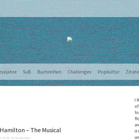
esejahre
SuB
Buchreihen
Challenges
Popkultur
Zitate
I 
of
to
fl
an
 Hamilton – The Musical
it
un
ai 2018
by
SophiaNo