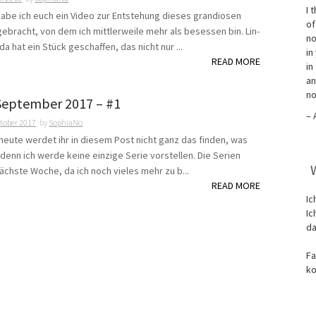
I 
 habe ich euch ein Video zur Entstehung dieses grandiosen
of
gebracht, von dem ich mittlerweile mehr als besessen bin. Lin-
no
a hat ein Stück geschaffen, das nicht nur ...
in
READ MORE
in
an
no
 September 2017 – #1
– 
ktober 2017
by
SophiaNo
 heute werdet ihr in diesem Post nicht ganz das finden, was
 denn ich werde keine einzige Serie vorstellen. Die Serien
ächste Woche, da ich noch vieles mehr zu b...
READ MORE
Ic
Ic
da
Fa
ko