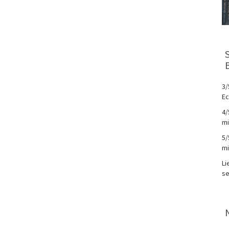
3/
Ec
4/
mi
5/
mi
Li
se