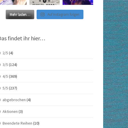
Mehr laden…
Auf Instagram folgen
Das findet ihr hier…
2/5
(4)
3/5
(124)
4/5
(369)
5/5
(237)
abgebrochen
(4)
Aktionen
(3)
Beendete Reihen
(10)