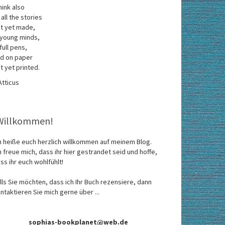
think also
 all the stories
t yet made,
 young minds,
 full pens,
d on paper
t yet printed.
Atticus
Willkommen!
h heiße euch herzlich willkommen auf meinem Blog.
h freue mich, dass ihr hier gestrandet seid und hoffe,
ss ihr euch wohlfühlt!
lls Sie möchten, dass ich Ihr Buch rezensiere, dann
ntaktieren Sie mich gerne über ...
sophias-bookplanet@web.de