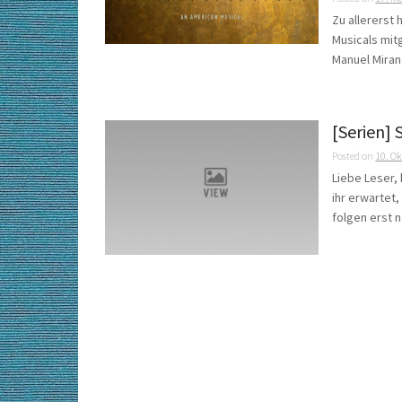
Zu allererst
Musicals mit
Manuel Mirand
[Serien]
Posted on
10. O
Liebe Leser,
ihr erwartet,
folgen erst n