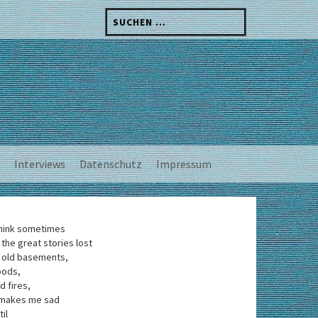
Suchen
nach:
Interviews
Datenschutz
Impressum
think sometimes
 the great stories lost
 old basements,
oods,
d fires,
 makes me sad
til