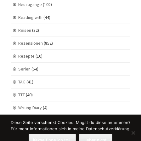
Neuzugänge
(102)
Reading with
(44)
Reisen
(32)
Rezensionen
(852)
Rezepte
(10)
Serien
(54)
TAG
(41)
TTT
(40)
Writing Diary
(4)
Diese Seite verschenkt Cookies. Magst du diese annehmen?
Für mehr Informationen sieh in meine Datenschutzerklärung.
Kekse finde ich toll.
Lieber nicht.