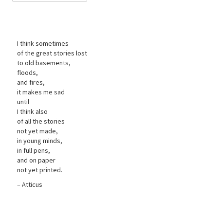
I think sometimes
of the great stories lost
to old basements,
floods,
and fires,
it makes me sad
until
I think also
of all the stories
not yet made,
in young minds,
in full pens,
and on paper
not yet printed.
– Atticus