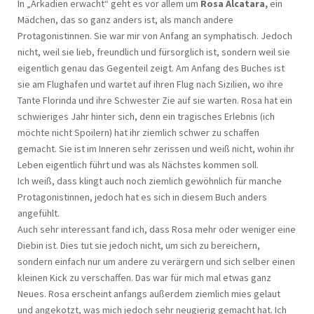
In „Arkadien erwacht“ geht es vor allem um
Rosa Alcatara,
ein
Mädchen, das so ganz anders ist, als manch andere
Protagonistinnen. Sie war mir von Anfang an symphatisch. Jedoch
nicht, weil sie lieb, freundlich und fürsorglich ist, sondern weil sie
eigentlich genau das Gegenteil zeigt. Am Anfang des Buches ist
sie am Flughafen und wartet auf ihren Flug nach Sizilien, wo ihre
Tante Florinda und ihre Schwester Zie auf sie warten. Rosa hat ein
schwieriges Jahr hinter sich, denn ein tragisches Erlebnis (ich
möchte nicht Spoilern) hat ihr ziemlich schwer zu schaffen
gemacht. Sie ist im Inneren sehr zerissen und weiß nicht, wohin ihr
Leben eigentlich führt und was als Nächstes kommen soll.
Ich weiß, dass klingt auch noch ziemlich gewöhnlich für manche
Protagonistinnen, jedoch hat es sich in diesem Buch anders
angefühlt.
Auch sehr interessant fand ich, dass Rosa mehr oder weniger eine
Diebin ist. Dies tut sie jedoch nicht, um sich zu bereichern,
sondern einfach nur um andere zu verärgern und sich selber einen
kleinen Kick zu verschaffen. Das war für mich mal etwas ganz
Neues. Rosa erscheint anfangs außerdem ziemlich mies gelaut
und angekotzt, was mich jedoch sehr neugierig gemacht hat. Ich