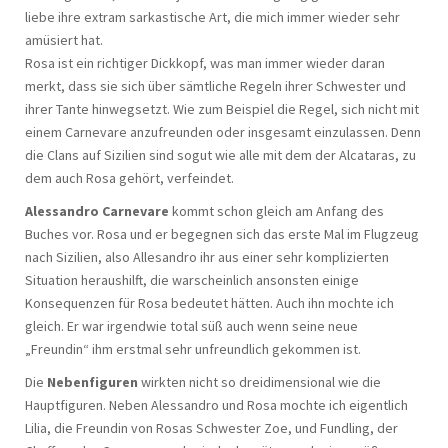
liebe ihre extram sarkastische Art, die mich immer wieder sehr
amüsiert hat.
Rosa ist ein richtiger Dickkopf, was man immer wieder daran
merkt, dass sie sich über sämtliche Regeln ihrer Schwester und
ihrer Tante hinwegsetzt. Wie zum Beispiel die Regel, sich nicht mit
einem Carnevare anzufreunden oder insgesamt einzulassen. Denn
die Clans auf Sizilien sind sogut wie alle mit dem der Alcataras, zu
dem auch Rosa gehört, verfeindet.
Alessandro Carnevare
kommt schon gleich am Anfang des
Buches vor. Rosa und er begegnen sich das erste Mal im Flugzeug
nach Sizilien, also Allesandro ihr aus einer sehr komplizierten
Situation heraushilft, die warscheinlich ansonsten einige
Konsequenzen für Rosa bedeutet hätten. Auch ihn mochte ich
gleich. Er war irgendwie total süß auch wenn seine neue
„Freundin“ ihm erstmal sehr unfreundlich gekommen ist.
Die
Nebenfiguren
wirkten nicht so dreidimensional wie die
Hauptfiguren. Neben Alessandro und Rosa mochte ich eigentlich
Lilia, die Freundin von Rosas Schwester Zoe, und Fundling, der