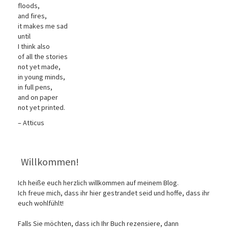
floods,
and fires,
it makes me sad
until
I think also
of all the stories
not yet made,
in young minds,
in full pens,
and on paper
not yet printed.
– Atticus
Willkommen!
Ich heiße euch herzlich willkommen auf meinem Blog.
Ich freue mich, dass ihr hier gestrandet seid und hoffe, dass ihr
euch wohlfühlt!
Falls Sie möchten, dass ich Ihr Buch rezensiere, dann