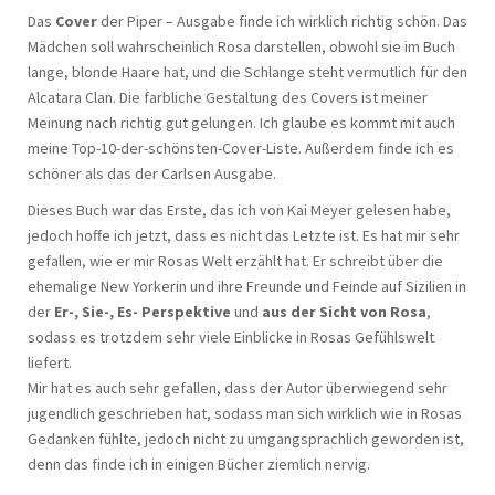
Das
Cover
der Piper – Ausgabe finde ich wirklich richtig schön. Das
Mädchen soll wahrscheinlich Rosa darstellen, obwohl sie im Buch
lange, blonde Haare hat, und die Schlange steht vermutlich für den
Alcatara Clan. Die farbliche Gestaltung des Covers ist meiner
Meinung nach richtig gut gelungen. Ich glaube es kommt mit auch
meine Top-10-der-schönsten-Cover-Liste. Außerdem finde ich es
schöner als das der Carlsen Ausgabe.
Dieses Buch war das Erste, das ich von Kai Meyer gelesen habe,
jedoch hoffe ich jetzt, dass es nicht das Letzte ist. Es hat mir sehr
gefallen, wie er mir Rosas Welt erzählt hat. Er schreibt über die
ehemalige New Yorkerin und ihre Freunde und Feinde auf Sizilien in
der
Er-, Sie-, Es- Perspektive
und
aus der Sicht von Rosa
,
sodass es trotzdem sehr viele Einblicke in Rosas Gefühlswelt
liefert.
Mir hat es auch sehr gefallen, dass der Autor überwiegend sehr
jugendlich geschrieben hat, sodass man sich wirklich wie in Rosas
Gedanken fühlte, jedoch nicht zu umgangsprachlich geworden ist,
denn das finde ich in einigen Bücher ziemlich nervig.