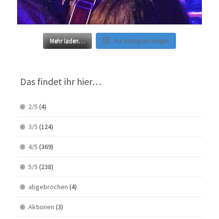
Mehr laden…
Auf Instagram folgen
Das findet ihr hier…
2/5
(4)
3/5
(124)
4/5
(369)
5/5
(238)
abgebrochen
(4)
Aktionen
(3)