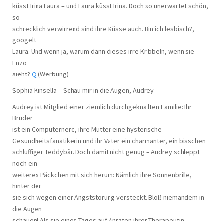
küsst Irina Laura – und Laura küsst Irina. Doch so unerwartet schön,
so
schrecklich verwirrend sind ihre Küsse auch. Bin ich lesbisch?,
googelt
Laura. Und wenn ja, warum dann dieses irre Kribbeln, wenn sie
Enzo
sieht?
Q
(Werbung)
Sophia Kinsella – Schau mir in die Augen, Audrey
Audrey ist Mitglied einer ziemlich durchgeknallten Familie: Ihr
Bruder
ist ein Computernerd, ihre Mutter eine hysterische
Gesundheitsfanatikerin und ihr Vater ein charmanter, ein bisschen
schluffiger Teddybär. Doch damit nicht genug – Audrey schleppt
noch ein
weiteres Päckchen mit sich herum: Nämlich ihre Sonnenbrille,
hinter der
sie sich wegen einer Angststörung versteckt. Bloß niemandem in
die Augen
schauen! Als sie eines Tages auf Anraten ihrer Therapeutin