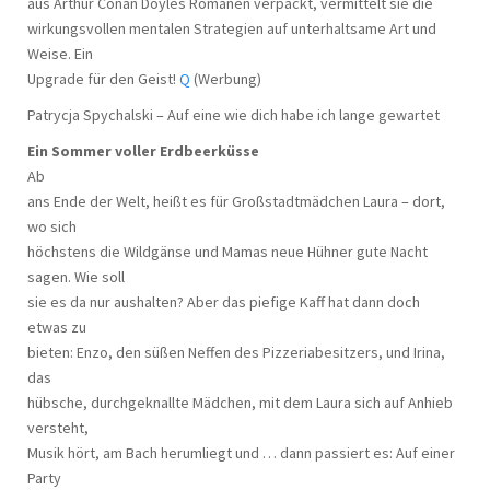
aus Arthur Conan Doyles Romanen verpackt, vermittelt sie die
wirkungsvollen mentalen Strategien auf unterhaltsame Art und
Weise. Ein
Upgrade für den Geist!
Q
(Werbung)
Patrycja Spychalski – Auf eine wie dich habe ich lange gewartet
Ein Sommer voller Erdbeerküsse
Ab
ans Ende der Welt, heißt es für Großstadtmädchen Laura – dort,
wo sich
höchstens die Wildgänse und Mamas neue Hühner gute Nacht
sagen. Wie soll
sie es da nur aushalten? Aber das piefige Kaff hat dann doch
etwas zu
bieten: Enzo, den süßen Neffen des Pizzeriabesitzers, und Irina,
das
hübsche, durchgeknallte Mädchen, mit dem Laura sich auf Anhieb
versteht,
Musik hört, am Bach herumliegt und … dann passiert es: Auf einer
Party