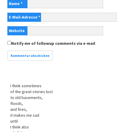
Name
*
E-Mail-Adresse
*
Website
Notify me of followup comments via e-mail
I think sometimes
of the great stories lost
to old basements,
floods,
and fires,
it makes me sad
until
I think also