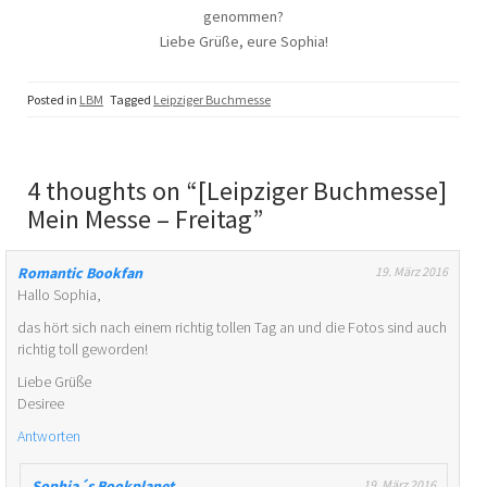
genommen?
Liebe Grüße, eure Sophia!
Posted in
LBM
Tagged
Leipziger Buchmesse
4 thoughts on “
[Leipziger Buchmesse]
Mein Messe – Freitag
”
Romantic Bookfan
19. März 2016
Hallo Sophia,
das hört sich nach einem richtig tollen Tag an und die Fotos sind auch
richtig toll geworden!
Liebe Grüße
Desiree
Antworten
Sophia´s Bookplanet
19. März 2016