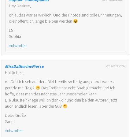
Hey Desiree,
ohja, das war es wirklich! Und die Photos sind tolle Erinnerungen,
die hoffentlich lange bleiben werden
LG
Sophia
Antworten
MissDatherinePierce
20. März 2016
Hallöchen,
oh Gott ich seh auf dem Bild bereits so fertig aus, dabei war es
gerade mal Tag 2
Das Treffen hat echt Spaß gemacht und ich
hoffe, dass man das nächstes Jahr wiederholen kann.
Die Blausteinkriege will ich dank dir und den beiden Autoren jetzt
auch endlich lesen, aber der SuB
Liebe Grüße
Sarah
Antworten