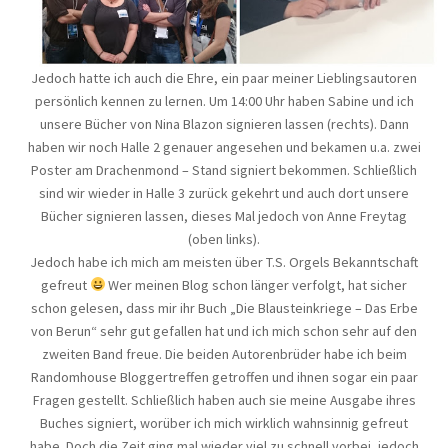
Jedoch hatte ich auch die Ehre, ein paar meiner Lieblingsautoren
persönlich kennen zu lernen. Um 14:00 Uhr haben Sabine und ich
unsere Bücher von Nina Blazon signieren lassen (rechts). Dann
haben wir noch Halle 2 genauer angesehen und bekamen u.a. zwei
Poster am Drachenmond – Stand signiert bekommen. Schließlich
sind wir wieder in Halle 3 zurück gekehrt und auch dort unsere
Bücher signieren lassen, dieses Mal jedoch von Anne Freytag
(oben links).
Jedoch habe ich mich am meisten über T.S. Orgels Bekanntschaft
gefreut
Wer meinen Blog schon länger verfolgt, hat sicher
schon gelesen, dass mir ihr Buch „Die Blausteinkriege – Das Erbe
von Berun“ sehr gut gefallen hat und ich mich schon sehr auf den
zweiten Band freue. Die beiden Autorenbrüder habe ich beim
Randomhouse Bloggertreffen getroffen und ihnen sogar ein paar
Fragen gestellt. Schließlich haben auch sie meine Ausgabe ihres
Buches signiert, worüber ich mich wirklich wahnsinnig gefreut
habe. Doch die Zeit ging mal wieder viel zu schnell vorbei, jedoch