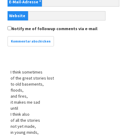
E-Mail-Adresse
*
Website
Notify me of followup comments via e-mail
I think sometimes
of the great stories lost
to old basements,
floods,
and fires,
it makes me sad
until
I think also
of all the stories
not yet made,
in young minds,