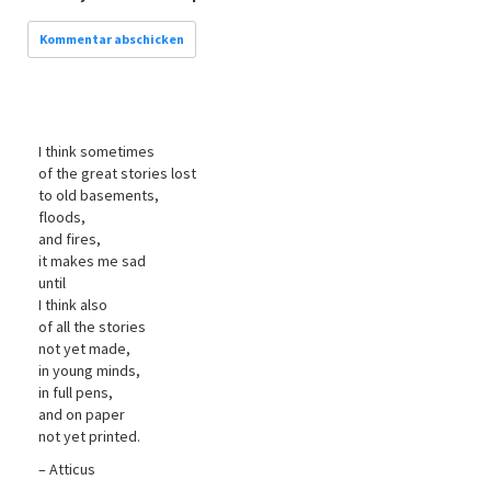
I think sometimes
of the great stories lost
to old basements,
floods,
and fires,
it makes me sad
until
I think also
of all the stories
not yet made,
in young minds,
in full pens,
and on paper
not yet printed.
– Atticus