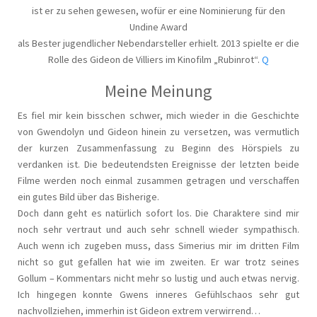
ist er zu sehen gewesen, wofür er eine Nominierung für den
Undine Award
als Bester jugendlicher Nebendarsteller erhielt. 2013 spielte er die
Rolle des Gideon de Villiers im Kinofilm „Rubinrot“.
Q
Meine Meinung
Es fiel mir kein bisschen schwer, mich wieder in die Geschichte
von Gwendolyn und Gideon hinein zu versetzen, was vermutlich
der kurzen Zusammenfassung zu Beginn des Hörspiels zu
verdanken ist. Die bedeutendsten Ereignisse der letzten beide
Filme werden noch einmal zusammen getragen und verschaffen
ein gutes Bild über das Bisherige.
Doch dann geht es natürlich sofort los. Die Charaktere sind mir
noch sehr vertraut und auch sehr schnell wieder sympathisch.
Auch wenn ich zugeben muss, dass Simerius mir im dritten Film
nicht so gut gefallen hat wie im zweiten. Er war trotz seines
Gollum – Kommentars nicht mehr so lustig und auch etwas nervig.
Ich hingegen konnte Gwens inneres Gefühlschaos sehr gut
nachvollziehen, immerhin ist Gideon extrem verwirrend…