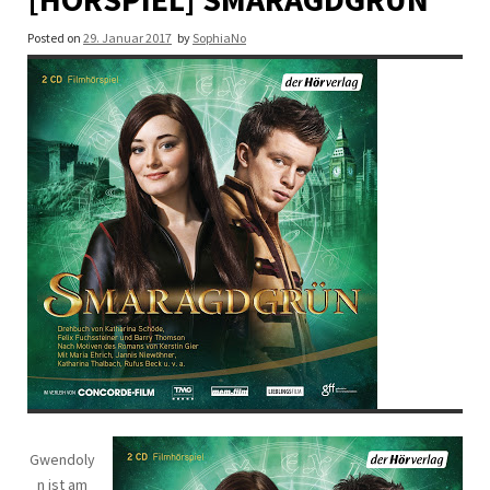
Posted on
29. Januar 2017
by
SophiaNo
Gwendoly
n ist am