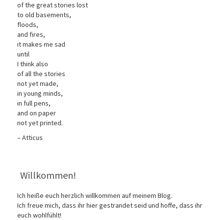
of the great stories lost
to old basements,
floods,
and fires,
it makes me sad
until
I think also
of all the stories
not yet made,
in young minds,
in full pens,
and on paper
not yet printed.
– Atticus
Willkommen!
Ich heiße euch herzlich willkommen auf meinem Blog.
Ich freue mich, dass ihr hier gestrandet seid und hoffe, dass ihr
euch wohlfühlt!