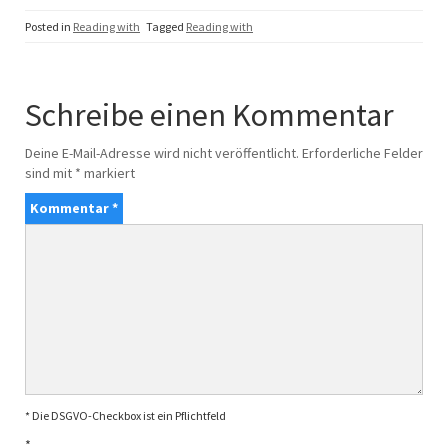
Posted in
Reading with
Tagged
Reading with
Schreibe einen Kommentar
Deine E-Mail-Adresse wird nicht veröffentlicht.
Erforderliche Felder
sind mit
*
markiert
Kommentar
*
* Die DSGVO-Checkbox ist ein Pflichtfeld
*