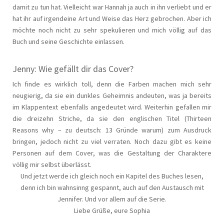
damit zu tun hat. Vielleicht war Hannah ja auch in ihn verliebt und er
hat ihr auf irgendeine Art und Weise das Herz gebrochen. Aber ich
möchte noch nicht zu sehr spekulieren und mich völlig auf das
Buch und seine Geschichte einlassen.
Jenny: Wie gefällt dir das Cover?
Ich finde es wirklich toll, denn die Farben machen mich sehr
neugierig, da sie ein dunkles Geheimnis andeuten, was ja bereits
im Klappentext ebenfalls angedeutet wird. Weiterhin gefallen mir
die dreizehn Striche, da sie den englischen Titel (Thirteen
Reasons why – zu deutsch: 13 Gründe warum) zum Ausdruck
bringen, jedoch nicht zu viel verraten. Noch dazu gibt es keine
Personen auf dem Cover, was die Gestaltung der Charaktere
völlig mir selbst überlässt.
Und jetzt werde ich gleich noch ein Kapitel des Buches lesen,
denn ich bin wahnsinng gespannt, auch auf den Austausch mit
Jennifer. Und vor allem auf die Serie.
Liebe Grüße, eure Sophia