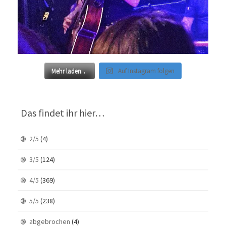
Mehr laden…
Auf Instagram folgen
Das findet ihr hier…
2/5
(4)
3/5
(124)
4/5
(369)
5/5
(238)
abgebrochen
(4)