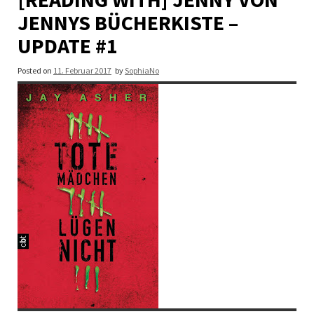
JENNYS BÜCHERKISTE –
UPDATE #1
Posted on
11. Februar 2017
by
SophiaNo