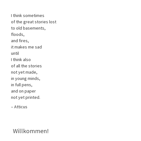
I think sometimes
of the great stories lost
to old basements,
floods,
and fires,
it makes me sad
until
I think also
of all the stories
not yet made,
in young minds,
in full pens,
and on paper
not yet printed.
– Atticus
Willkommen!