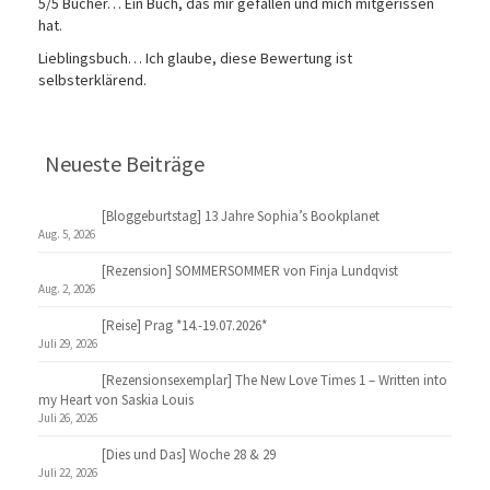
5/5 Bücher… Ein Buch, das mir gefallen und mich mitgerissen
hat.
Lieblingsbuch… Ich glaube, diese Bewertung ist
selbsterklärend.
Neueste Beiträge
[Bloggeburtstag] 13 Jahre Sophia’s Bookplanet
Aug. 5, 2026
[Rezension] SOMMERSOMMER von Finja Lundqvist
Aug. 2, 2026
[Reise] Prag *14.-19.07.2026*
Juli 29, 2026
[Rezensionsexemplar] The New Love Times 1 – Written into
my Heart von Saskia Louis
Juli 26, 2026
[Dies und Das] Woche 28 & 29
Juli 22, 2026