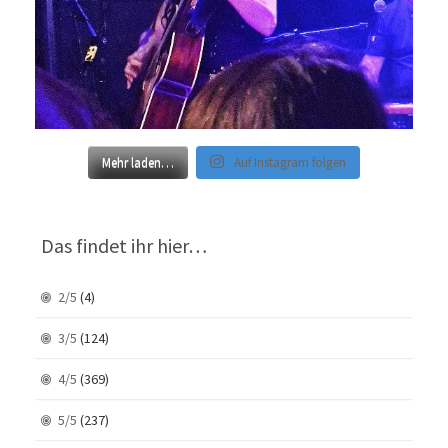
Mehr laden…
Auf Instagram folgen
Das findet ihr hier…
2/5
(4)
3/5
(124)
4/5
(369)
5/5
(237)