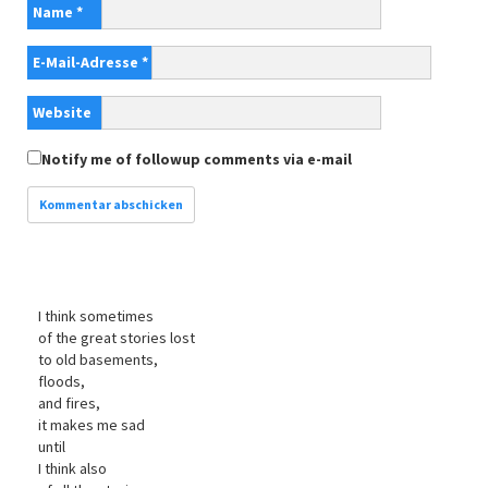
Name
*
E-Mail-Adresse
*
Website
Notify me of followup comments via e-mail
I think sometimes
of the great stories lost
to old basements,
floods,
and fires,
it makes me sad
until
I think also