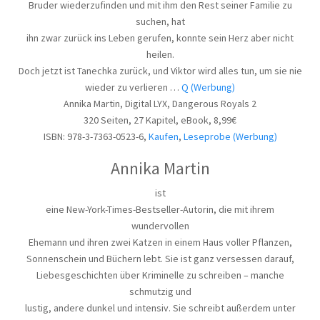
Bruder wiederzufinden und mit ihm den Rest seiner Familie zu
suchen, hat
ihn zwar zurück ins Leben gerufen, konnte sein Herz aber nicht
heilen.
Doch jetzt ist Tanechka zurück, und Viktor wird alles tun, um sie nie
wieder zu verlieren …
Q (Werbung)
Annika Martin, Digital LYX, Dangerous Royals 2
320 Seiten, 27 Kapitel, eBook, 8,99€
ISBN: 978-3-7363-0523-6,
Kaufen
,
Leseprobe
(Werbung)
Annika Martin
ist
eine New-York-Times-Bestseller-Autorin, die mit ihrem
wundervollen
Ehemann und ihren zwei Katzen in einem Haus voller Pflanzen,
Sonnenschein und Büchern lebt. Sie ist ganz versessen darauf,
Liebesgeschichten über Kriminelle zu schreiben – manche
schmutzig und
lustig, andere dunkel und intensiv. Sie schreibt außerdem unter