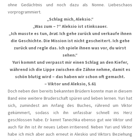
ohne Gedächtnis und noch dazu als Nonne. Liebeschaos
vorprogrammiert.
„Schlag mich, Aleksio.“
„Was zum – ?“ Aleksio ist stinksauer.
„Ich musste es tun,
brat
. Ich gehe zurück und verkaufe ihnen
die Geschichte. Die Mission ist nicht gescheitert. Ich gehe
zurück und regle das. Ich spiele ihnen was vor, du wirst
sehen.“
Yuri kommt und verpasst mir einen Schlag an den Kiefer,
während ich die Lippe zwischen die Zähne nehme, damit es
schön blutig wird – das haben wir schon oft gemacht.
– Viktor und Aleksio, S.61
Doch neben den bereits bekannten Brüdern konnte man in diesem
Band eine weitere Bruderschaft spüren und lieben lernen. Yuri hat
sich, zumindest am Anfang des Buches, rührend um Viktor
gekümmert, sodass ich ihn unfassbar schnell ins Herz
geschlossen habe. Er kennt Tanechka ebenso gut wie Viktor und
auch für ihn ist ihr neues Leben irritierend. Neben Yuri und Viktor
habe ich mich aber auch erneut in Aleskio und Viktors Beziehung