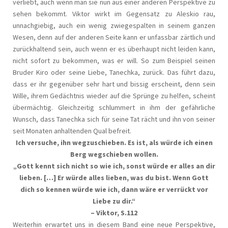
verliebt, auch wenn man sie nun aus einer anderen Perspektive zu
sehen bekommt. Viktor wirkt im Gegensatz zu Aleskio rau,
unnachgiebig, auch ein wenig zwiegespalten in seinem ganzen
Wesen, denn auf der anderen Seite kann er unfassbar zärtlich und
zurückhaltend sein, auch wenn er es überhaupt nicht leiden kann,
nicht sofort zu bekommen, was er will. So zum Beispiel seinen
Bruder Kiro oder seine Liebe, Tanechka, zurück. Das führt dazu,
dass er ihr gegenüber sehr hart und bissig erscheint, denn sein
Wille, ihrem Gedächtnis wieder auf die Sprünge zu helfen, scheint
übermächtig. Gleichzeitig schlummert in ihm der gefährliche
Wunsch, dass Tanechka sich für seine Tat rächt und ihn von seiner
seit Monaten anhaltenden Qual befreit.
Ich versuche, ihn wegzuschieben. Es ist, als würde ich einen
Berg wegschieben wollen.
„Gott kennt sich nicht so wie ich, sonst würde er alles an dir
lieben. […] Er würde alles lieben, was du bist. Wenn Gott
dich so kennen würde wie ich, dann wäre er verrückt vor
Liebe zu dir.“
– Viktor, S.112
Weiterhin erwartet uns in diesem Band eine neue Perspektive,