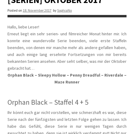
Posted on
18. November 2017
by
SophiaNo
Hallo, liebe Leser!
Erneut liegt ein sehr serien- und filmreicher Monat hinter mir. Ich
konnte eine wundervolle Serie beenden, viele erste Staffeln
beenden, von denen mir manche mehr als andere gefallen haben,
und auch einige lang ersehnte Fortsetzungen von mir bereits
bekannten Serien ansehen. Aber seht selber, was mir der Oktober
gebracht hat…
Orphan Black – Sleepy Hollow – Penny Dreadful – Riverdale –
Maze Runner
Orphan Black – Staffel 4 + 5
Ihr könnt euch gar nicht vorstellen, wie schmerzhaft es war, diese
Serie nach der fünfzigsten und letzten Folge gehen zu lassen. Ich
habe das Gefühl, diese Serie in nur wenigen Tagen durch
gesuchtet zu haben, denn sie ist wirklich verdammt gut! Nicht nur