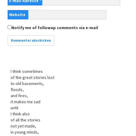
E-Mail-Adresse
*
Website
Notify me of followup comments via e-mail
I think sometimes
of the great stories lost
to old basements,
floods,
and fires,
it makes me sad
until
I think also
of all the stories
not yet made,
in young minds,