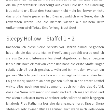
die Hauptdarstellerin überzeugt auf voller Linie und die Handlung
ist packend und lässt den Zuschauer nicht mehr los, bevor er nicht
das große Finale gesehen hat. Dies ist wirklich eine Serie, die ich
rewatchen werde und die niemals wieder auf meinem Herz
entkommen wird! Totale Empfehlung! Must-See!
Sleepy Hollow – Staffel 1 + 2
Nachdem ich diese Serie bereits vor Jahren einmal begonnen
habe, als sie das erste Mal im FreeTV ausgestrahlt wurde und ich
sie aus Zeit- und Interessenlosigkeit abgebrochen habe, begann
ich sie nun noch einmal von vorne und habe die erste Staffel sogar
relativ schnell durch geschaut, während ich mit der zweiten ein
ganzes Stück länger brauche – und das liegt nicht nur an den fünf
Folgen mehr, sondern an dem ganzen Aufbau. In der ersten Staffel
wirkte alles noch neu und spannend, doch ich habe das Gefühl,
dass die Serie sich mehr und mehr verliert. Ich mag Ichabod und
vor allem auch Matt Barrs Charakter sehr, während mich hingegen
Ichabods Frau Katharina beinahe durchgängig nervt. Dieser Serie
stehe ich sehr zwiespältig gegenüber, auch wenn mich viele Ideen