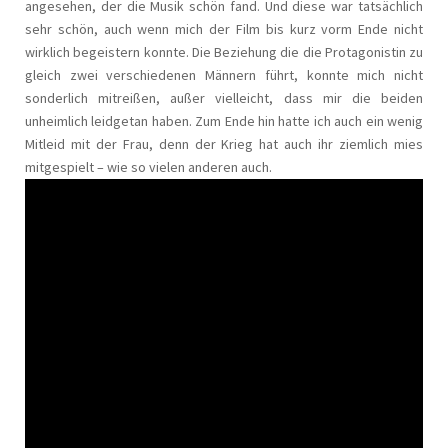
angesehen, der die Musik schön fand. Und diese war tatsächlich
sehr schön, auch wenn mich der Film bis kurz vorm Ende nicht
wirklich begeistern konnte. Die Beziehung die die Protagonistin zu
gleich zwei verschiedenen Männern führt, konnte mich nicht
sonderlich mitreißen, außer vielleicht, dass mir die beiden
unheimlich leidgetan haben. Zum Ende hin hatte ich auch ein wenig
Mitleid mit der Frau, denn der Krieg hat auch ihr ziemlich mies
mitgespielt – wie so vielen anderen auch.