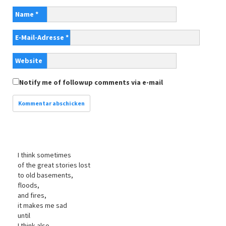
Name
*
E-Mail-Adresse
*
Website
Notify me of followup comments via e-mail
I think sometimes
of the great stories lost
to old basements,
floods,
and fires,
it makes me sad
until
I think also