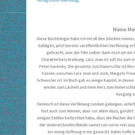
Verlagsseite (Werbung)
Meine Mei
Diese Buchtrilogie habe ich mit all den Stücken meine
baldigen, jetzt bereits veröffentlichten Verfilmung e
gebracht, was der Film selber dann noch um ein V
Charakterbeschreibung. Lara Jean ist süß bis zum Ge
Peter Kavinsky. Die gesamte Zuschauerschar ist ihm i
Szenen zwischen Lara Jean und Josh, Margots Freun
Schwester ist. Im Buch gab es einige Kapitel, in dene
wieder zum Lächeln und mein Herz zum Höherschlage
Ausgang wa
Dennoch ist diese Verfilmung rundum gelungen, unterha
fast auch zum Weinen, aber vor allem dazu, gerührt z
einigen Stellen befürchtet habe, dass die Macher die 
der anderen beiden Bände samot von vorne rein ausg
ein wenig Hoffnung in mir geweckt. Daher hoffe i