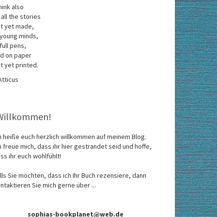
think also
 all the stories
t yet made,
 young minds,
 full pens,
d on paper
t yet printed.
Atticus
Willkommen!
h heiße euch herzlich willkommen auf meinem Blog.
h freue mich, dass ihr hier gestrandet seid und hoffe,
ss ihr euch wohlfühlt!
lls Sie möchten, dass ich Ihr Buch rezensiere, dann
ntaktieren Sie mich gerne über ...
sophias-bookplanet@web.de