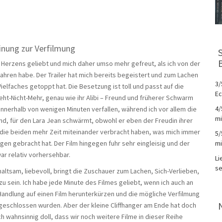
nung zur Verfilmung
s Herzens geliebt und mich daher umso mehr gefreut, als ich von der
rfahren habe. Der Trailer hat mich bereits begeistert und zum Lachen
3/
ielfaches getoppt hat. Die Besetzung ist toll und passt auf die
Ec
ht-Nicht-Mehr, genau wie ihr Alibi – Freund und früherer Schwarm
4/
nnerhalb von wenigen Minuten verfallen, während ich vor allem die
mi
d, für den Lara Jean schwärmt, obwohl er eben der Freudin ihrer
n die beiden mehr Zeit miteinander verbracht haben, was mich immer
5/
mi
n gebracht hat. Der Film hingegen fuhr sehr eingleisig und der
r relativ vorhersehbar.
Li
se
ltsam, liebevoll, bringt die Zuschauer zum Lachen, Sich-Verlieben,
u sein. Ich habe jede Minute des Filmes geliebt, wenn ich auch an
Handlung auf einen Film herunterkürzen und die mögliche Verfilmung
eschlossen wurden. Aber der kleine Cliffhanger am Ende hat doch
ch wahnsinnig doll, dass wir noch weitere Filme in dieser Reihe