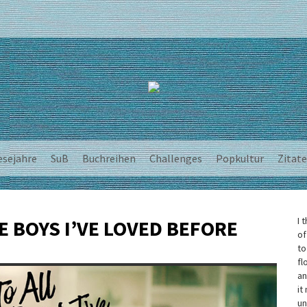
esejahre
SuB
Buchreihen
Challenges
Popkultur
Zitate
I 
HE BOYS I’VE LOVED BEFORE
of
to
fl
an
it
un