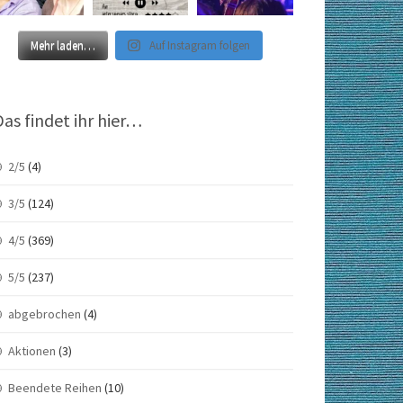
Mehr laden…
Auf Instagram folgen
Das findet ihr hier…
2/5
(4)
3/5
(124)
4/5
(369)
5/5
(237)
abgebrochen
(4)
Aktionen
(3)
Beendete Reihen
(10)