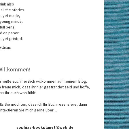
think also
 all the stories
t yet made,
 young minds,
 full pens,
d on paper
t yet printed.
Atticus
Willkommen!
h heiße euch herzlich willkommen auf meinem Blog.
h freue mich, dass ihr hier gestrandet seid und hoffe,
ss ihr euch wohlfühlt!
lls Sie möchten, dass ich Ihr Buch rezensiere, dann
ntaktieren Sie mich gerne über ...
sophias-bookplanet@web.de