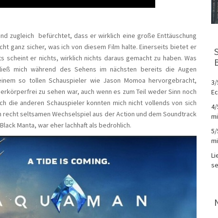
und zugleich befürchtet, dass er wirklich eine große Enttäuschung
icht ganz sicher, was ich von diesem Film halte. Einerseits bietet er
its scheint er nichts, wirklich nichts daraus gemacht zu haben. Was
 ließ mich während des Sehens im nächsten bereits die Augen
 einem so tollen Schauspieler wie Jason Momoa hervorgebracht,
3/
erkörperfrei zu sehen war, auch wenn es zum Teil weder Sinn noch
Ec
uch die anderen Schauspieler konnten mich nicht vollends von sich
4/
m recht seltsamen Wechselspiel aus der Action und dem Soundtrack
mi
lack Manta, war eher lachhaft als bedrohlich.
5/
mi
Li
se