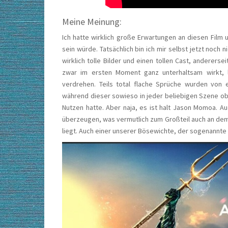
Meine Meinung:
Ich hatte wirklich große Erwartungen an diesen Film 
sein würde. Tatsächlich bin ich mir selbst jetzt noch n
wirklich tolle Bilder und einen tollen Cast, andererse
zwar im ersten Moment ganz unterhaltsam wirkt,
verdrehen. Teils total flache Sprüche wurden von
während dieser sowieso in jeder beliebigen Szene ob
Nutzen hatte. Aber naja, es ist halt Jason Momoa. A
überzeugen, was vermutlich zum Großteil auch an de
liegt. Auch einer unserer Bösewichte, der sogenannte B