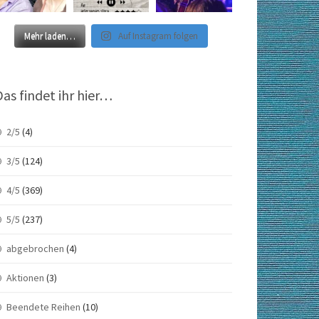
Mehr laden…
Auf Instagram folgen
Das findet ihr hier…
2/5
(4)
3/5
(124)
4/5
(369)
5/5
(237)
abgebrochen
(4)
Aktionen
(3)
Beendete Reihen
(10)