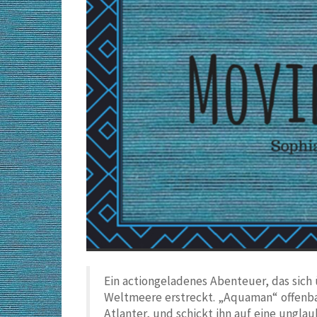
Ein actiongeladenes Abenteuer, das sic
Weltmeere erstreckt. „Aquaman“ offenbar
Atlanter, und schickt ihn auf eine unglaub