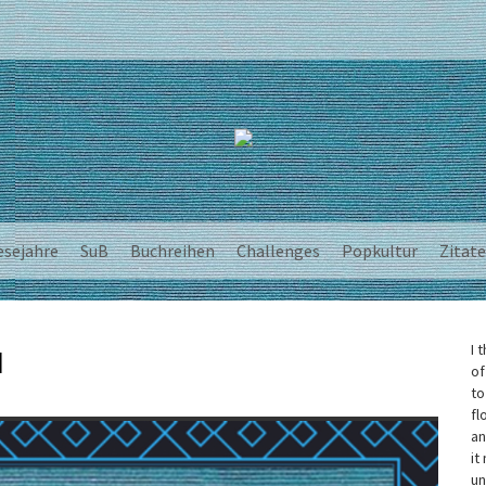
esejahre
SuB
Buchreihen
Challenges
Popkultur
Zitate
I 
N
of
to
fl
an
it
un