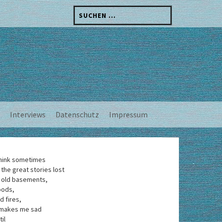
Suchen
nach:
Interviews
Datenschutz
Impressum
think sometimes
 the great stories lost
 old basements,
oods,
d fires,
 makes me sad
til