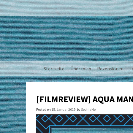
Skip
to
content
Startseite
Über mich
Rezensionen
L
[FILMREVIEW] AQUA MA
Posted on
15. Januar 2019
by
SophiaNo