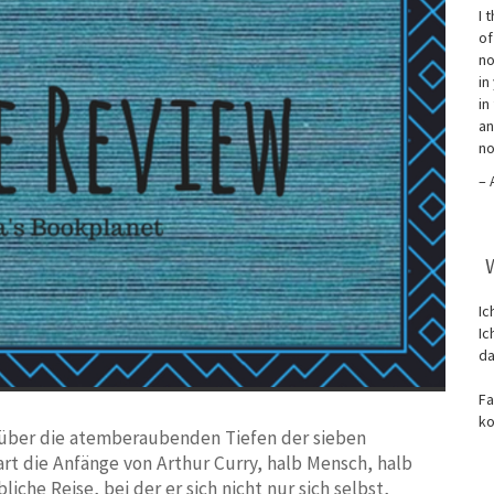
I 
of
no
in
in
an
no
– 
Ic
Ic
da
Fa
ko
h über die atemberaubenden Tiefen der sieben
t die Anfänge von Arthur Curry, halb Mensch, halb
liche Reise, bei der er sich nicht nur sich selbst,