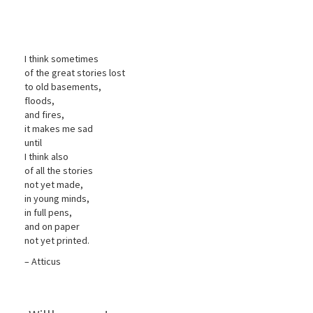
I think sometimes
of the great stories lost
to old basements,
floods,
and fires,
it makes me sad
until
I think also
of all the stories
not yet made,
in young minds,
in full pens,
and on paper
not yet printed.
– Atticus