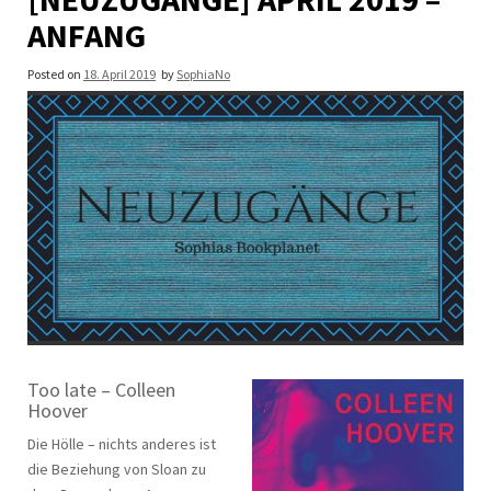
ANFANG
Posted on
18. April 2019
by
SophiaNo
Too late – Colleen
Hoover
Die Hölle – nichts anderes ist
die Beziehung von Sloan zu