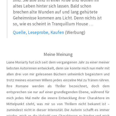
sind. Sie alle sind in einer Krise und wollen ihr
altes Leben hinter sich lassen. Bald schon
brechen alte Wunden auf und lang gehütete
Geheimnisse kommen ans Licht. Denn nichts ist
so, wie es scheint in Tranquillum House …
Quelle, Leseprobe, Kaufen
(Werbung)
Meine Meinung
Liane Moriarty hat sich seit dem vergangenen Jahr zu einer meiner
liebsten Autorinnen entwickelt, denn sie konnte mich nun mehr mit
allen drei von mir gelesenen Büchern unheimlich begeistern und
trotz meines eisernen Willens jedes einzelne Mal zu Tränen rühren.
Ihre Romane werden als Thriller bezeichnet, doch dem
entsprechen sie nur auf einer grundlegenden Ebene, während für
mich jedes Mal mehr die innere Entwicklung ihrer Charaktere im
Mittelpunkt steht, was mir so von Thrillern nicht bekannt ist –
zumindest nicht in dieser Intensität. Die Autorin schafft es immer
wieder, mich an die Vielzahl von Charakteren zu binden und mich