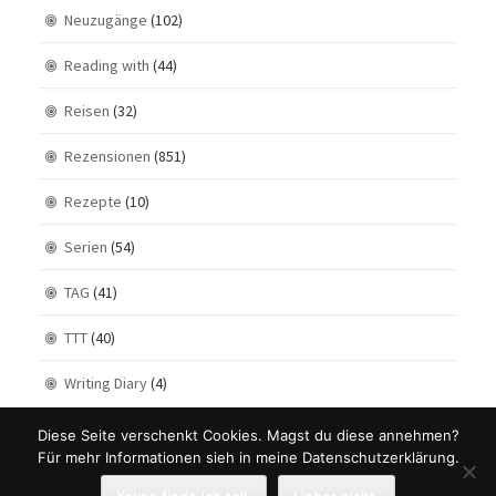
Neuzugänge
(102)
Reading with
(44)
Reisen
(32)
Rezensionen
(851)
Rezepte
(10)
Serien
(54)
TAG
(41)
TTT
(40)
Writing Diary
(4)
Diese Seite verschenkt Cookies. Magst du diese annehmen?
Für mehr Informationen sieh in meine Datenschutzerklärung.
Kekse finde ich toll.
Lieber nicht.