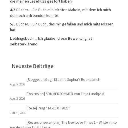
die meinen Lesefluss gestört haben.
4/5 Bücher… Ein Buch mit leichten Makeln, mit dem ich mich
dennoch anfreunden konnte.
5/5 Bücher… Ein Buch, das mir gefallen und mich mitgerissen
hat.
Lieblingsbuch… Ich glaube, diese Bewertung ist
selbsterklärend.
Neueste Beiträge
[Bloggeburtstag] 13 Jahre Sophia’s Bookplanet
Aug. 5, 2026
[Rezension] SOMMERSOMMER von Finja Lundqvist
Aug. 2, 2026
[Reise] Prag *14.-19.07.2026*
Juli 29, 2026
[Rezensionsexemplar] The New Love Times 1 – Written into
my Heart von Saskia Louis