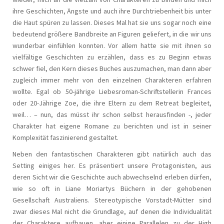
ihre Geschichten, Ängste und auch ihre Durchtriebenheit bis unter
die Haut spüren zu lassen. Dieses Mal hat sie uns sogar noch eine
bedeutend größere Bandbreite an Figuren geliefert, in die wir uns
wunderbar einfühlen konnten. Vor allem hatte sie mit ihnen so
vielfältige Geschichten zu erzählen, dass es zu Beginn etwas
schwer fiel, den Kern dieses Buches auszumachen, man dann aber
zugleich immer mehr von den einzelnen Charakteren erfahren
wollte. Egal ob 50-jährige Liebesroman-Schriftstellerin Frances
oder 20-Jährige Zoe, die ihre Eltern zu dem Retreat begleitet,
weil… – nun, das müsst ihr schon selbst herausfinden -, jeder
Charakter hat eigene Romane zu berichten und ist in seiner
Komplexität faszinierend gestaltet.
Neben den fantastischen Charakteren gibt natürlich auch das
Setting einiges her. Es präsentiert unsere Protagonisten, aus
deren Sicht wir die Geschichte auch abwechselnd erleben dürfen,
wie so oft in Liane Moriartys Büchern in der gehobenen
Gesellschaft Australiens. Stereotypische Vorstadt-Mütter sind
zwar dieses Mal nicht die Grundlage, auf denen die Individualität
der Charaktere aufbauen, aber einige Parallelen zu der High