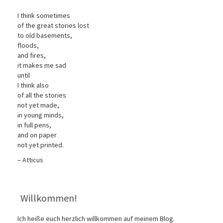
I think sometimes
of the great stories lost
to old basements,
floods,
and fires,
it makes me sad
until
I think also
of all the stories
not yet made,
in young minds,
in full pens,
and on paper
not yet printed.
– Atticus
Willkommen!
Ich heiße euch herzlich willkommen auf meinem Blog.