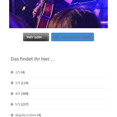
Mehr laden…
Auf Instagram folgen
Das findet ihr hier…
2/5
(4)
3/5
(124)
4/5
(369)
5/5
(237)
abgebrochen
(4)