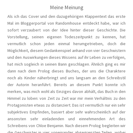
Meine Meinung
Als ich das Cover und den dazugehörigen Klappentext das erste
Mal im Bloggerportal von Randomhouse entdeckt habe, war ich
sofort verzaubert von der Idee hinter dieser Geschichte. Die
Vorstellung, seinen eigenen Todeszeitpunkt zu kennen, hat
vermutlich schon jeden einmal herumgetrieben, doch die
Möglichkeit, diesem Gedankenspiel anhand von vier Geschwistern
und den Auswirkungen dieses Wissens auf ihr Leben zu verfolgen,
hat mich sogleich in seinen Bann geschlagen. Ähnlich ging es mir
dann nach dem Prolog dieses Buches, der uns die Charaktere
noch als Kinder näherbringt und uns langsam an den Schreibstil
der Autorin heranführt. Bereits an diesem Punkt konnte ich
merken, was mich wohl als Einziges davon abhält, das Buch in den
Himmel zu loben: von Zeit zu Zeit war mir mein Verhältnis zu den
Protagonisten etwas zu distanziert. Das ist vermutlich nur ein sehr
subjektives Empfinden, basiert aber sehr wahrscheinlich auf der
ansonsten sehr einladenden und einnehmenden Art des
Schreibens von Chloe Benjamin. Nach diesem Prolog begleiten wir
die Geschwister in vier voneinander abgegrenzten Teilen, wobei