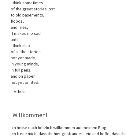
I think sometimes
of the great stories lost
to old basements,
floods,
and fires,
it makes me sad
until
I think also
of all the stories
not yet made,
in young minds,
in full pens,
and on paper
not yet printed.
– Atticus
Willkommen!
Ich heiße euch herzlich willkommen auf meinem Blog.
Ich freue mich, dass ihr hier gestrandet seid und hoffe, dass ihr