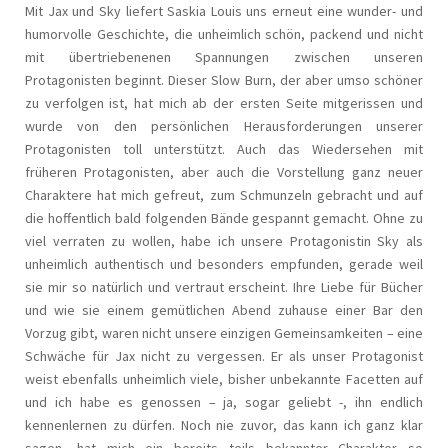
Mit Jax und Sky liefert Saskia Louis uns erneut eine wunder- und
humorvolle Geschichte, die unheimlich schön, packend und nicht
mit übertriebenenen Spannungen zwischen unseren
Protagonisten beginnt. Dieser Slow Burn, der aber umso schöner
zu verfolgen ist, hat mich ab der ersten Seite mitgerissen und
wurde von den persönlichen Herausforderungen unserer
Protagonisten toll unterstützt. Auch das Wiedersehen mit
früheren Protagonisten, aber auch die Vorstellung ganz neuer
Charaktere hat mich gefreut, zum Schmunzeln gebracht und auf
die hoffentlich bald folgenden Bände gespannt gemacht. Ohne zu
viel verraten zu wollen, habe ich unsere Protagonistin Sky als
unheimlich authentisch und besonders empfunden, gerade weil
sie mir so natürlich und vertraut erscheint. Ihre Liebe für Bücher
und wie sie einem gemütlichen Abend zuhause einer Bar den
Vorzug gibt, waren nicht unsere einzigen Gemeinsamkeiten – eine
Schwäche für Jax nicht zu vergessen. Er als unser Protagonist
weist ebenfalls unheimlich viele, bisher unbekannte Facetten auf
und ich habe es genossen – ja, sogar geliebt -, ihn endlich
kennenlernen zu dürfen. Noch nie zuvor, das kann ich ganz klar
sagen, hat mich ein bereits teils bekannter Charakter so