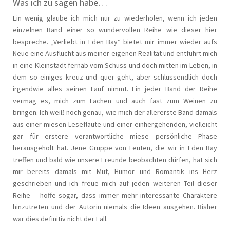
Was ich zu sagen habe…
Ein wenig glaube ich mich nur zu wiederholen, wenn ich jeden
einzelnen Band einer so wundervollen Reihe wie dieser hier
bespreche. „Verliebt in Eden Bay“ bietet mir immer wieder aufs
Neue eine Ausflucht aus meiner eigenen Realität und entführt mich
in eine Kleinstadt fernab vom Schuss und doch mitten im Leben, in
dem so einiges kreuz und quer geht, aber schlussendlich doch
irgendwie alles seinen Lauf nimmt. Ein jeder Band der Reihe
vermag es, mich zum Lachen und auch fast zum Weinen zu
bringen. Ich weiß noch genau, wie mich der allererste Band damals
aus einer miesen Leseflaute und einer einhergehenden, vielleicht
gar für erstere verantwortliche miese persönliche Phase
herausgeholt hat. Jene Gruppe von Leuten, die wir in Eden Bay
treffen und bald wie unsere Freunde beobachten dürfen, hat sich
mir bereits damals mit Mut, Humor und Romantik ins Herz
geschrieben und ich freue mich auf jeden weiteren Teil dieser
Reihe – hoffe sogar, dass immer mehr interessante Charaktere
hinzutreten und der Autorin niemals die Ideen ausgehen. Bisher
war dies definitiv nicht der Fall.