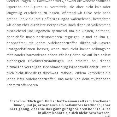
vielerlei Fragen. Ali Hazelwood weiß, sowohl die wissenschaftliche
Expertise der Figuren zu vermitteln, sie aber nicht kalt oder
langweilig erscheinen zu lassen. Während wir Olive sehr nahe
stehen und viele ihre Gefühlsregungen wahrnehmen, betrachten
wir Adam eher durch ihre Perspektive. Doch diese ist vollkommen
ausreichend und ungemein spannend, um die kleinen, seltenen,
aber dafür umso bedeutsameren Regungen in und an ihm zu
beobachten. Mit jedem Aufeinandertreffen dürfen wir unsere
Protagonist*innen besser, wenn auch nicht immer reibungslos
miteinander harmonieren sehen. Wir begleiten sie auf ihre selbst
auferlegten Pflichtveranstaltungen und erhalten bei diesen
einmaliges Vergnügen. Ihre Abmachung ist nachvollziehbar – wenn
auch nicht unbedingt durchweg rational. Zudem verspricht ein
jedes ihrer Aufeinandertreffen, uns mehr von dem mysteriösen
Adam zu offenbaren.
Er roch wirklich gut. Und er hatte einen seltsam trockenen
Humor, und ja, er war auch ein bekanntes Arschloch, aber
nett genug, dass sie das ganz gut ignorieren konnte. Alles
in allem konnte sie sich nicht beschweren.
– 29%