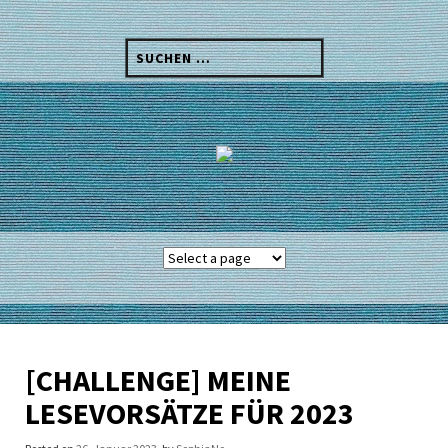
Skip
to
Suchen
content
nach:
[CHALLENGE] MEINE
LESEVORSÄTZE FÜR 2023