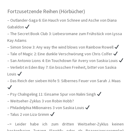
Fortzusetzende Reihen (Hörbücher)
– Outlander-Saga 6: Ein Hauch von Schnee und Asche von Diana
Gabaldon
– The Secret Book Club 3: Liebesromane zum Frühstück von Lyssa
Kay Adams
– Simon Snow 3: Any way the wind blows von Rainbow Rowell
– Tale of Magic 2: Eine dunkle Verschwörung von Chris Colfer
– San Antonio Lions 4: Ein Touchdown für Avery von Saskia Louis
– Verliebt in Eden Bay 7: Ein bisschen Freiheit, bitte! von Saskia
Louis
– Das Reich der sieben Höfe 5: Silbernes Feuer von Sarah J. Maas
– Psy Chalngeling 11: Einsame Spur von Nalini Singh
– Weitseher-Zyklus 3 von Robin Hobb?
– Philadelphia Millionaires 3 von Saskia Louis
– Talus 2 von Liza Grimm
–> Leider habe ich zum dritten Weitseher-Zyklus keinen
kostenfreien Zugang (Spotify oder als Rezensionsexemplar)