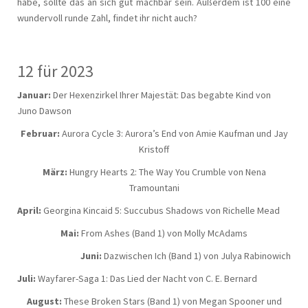
habe, sollte das an sich gut machbar sein. Außerdem ist 100 eine
wundervoll runde Zahl, findet ihr nicht auch?
12 für 2023
Januar:
Der Hexenzirkel Ihrer Majestät: Das begabte Kind von
Juno Dawson
Februar:
Aurora Cycle 3: Aurora’s End von Amie Kaufman und Jay
Kristoff
März:
Hungry Hearts 2: The Way You Crumble von Nena
Tramountani
April:
Georgina Kincaid 5: Succubus Shadows von Richelle Mead
Mai:
From Ashes (Band 1) von Molly McAdams
Juni:
Dazwischen Ich (Band 1) von Julya Rabinowich
Juli:
Wayfarer-Saga 1: Das Lied der Nacht von C. E. Bernard
August:
These Broken Stars (Band 1) von Megan Spooner und