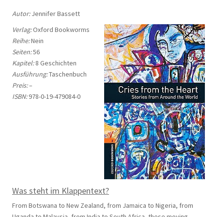
Autor:
Jennifer Bassett
Verlag:
Oxford Bookworms
Reihe:
Nein
Seiten:
56
Kapitel:
8 Geschichten
Ausführung:
Taschenbuch
Preis:
–
ISBN:
978-0-19-479084-0
Was steht im Klappentext?
From Botswana to New Zealand, from Jamaica to Nigeria, from
Uganda to Malaysia, from India to South Africa, these moving