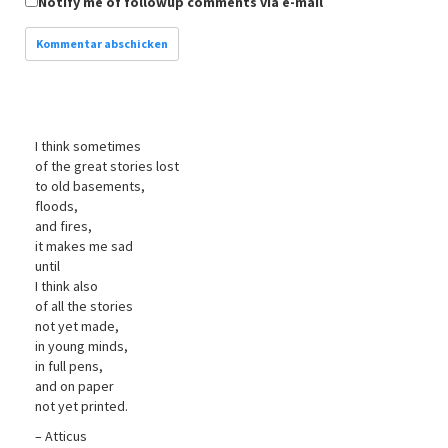
Notify me of followup comments via e-mail
I think sometimes
of the great stories lost
to old basements,
floods,
and fires,
it makes me sad
until
I think also
of all the stories
not yet made,
in young minds,
in full pens,
and on paper
not yet printed.
– Atticus