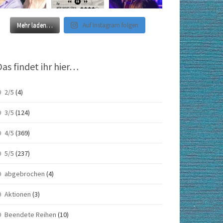
Mehr laden…
Auf Instagram folgen
Das findet ihr hier…
2/5
(4)
3/5
(124)
4/5
(369)
5/5
(237)
abgebrochen
(4)
Aktionen
(3)
Beendete Reihen
(10)