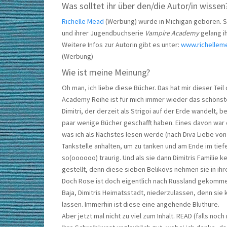
Was solltet ihr über den/die Autor/in wissen
Richelle Mead
(Werbung) wurde in Michigan geboren. Sie
und ihrer Jugendbuchserie
Vampire Academy
gelang ih
Weitere Infos zur Autorin gibt es unter:
www.richellem
(Werbung)
Wie ist meine Meinung?
Oh man, ich liebe diese Bücher. Das hat mir dieser Teil
Academy Reihe ist für mich immer wieder das schönst
Dimitri, der derzeit als Strigoi auf der Erde wandelt, 
paar wenige Bücher geschafft haben. Eines davon war d
was ich als Nächstes lesen werde (nach Diva Liebe von S
Tankstelle anhalten, um zu tanken und am Ende im ti
so(oooooo) traurig. Und als sie dann Dimitris Familie
gestellt, denn diese sieben Belikovs nehmen sie in ihre
Doch Rose ist doch eigentlich nach Russland gekommen,
Baja, Dimitris Heimatsstadt, niederzulassen, denn sie k
lassen. Immerhin ist diese eine angehende Bluthure.
Aber jetzt mal nicht zu viel zum Inhalt. READ (falls no