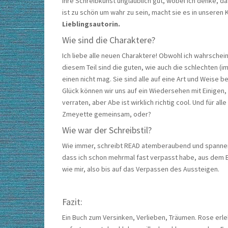
ihre Schreibkunst unglaublich gut, wobei ich denke, d
ist zu schön um wahr zu sein, macht sie es in unseren
Lieblingsautorin.
Wie sind die Charaktere?
Ich liebe alle neuen Charaktere! Obwohl ich wahrscheinl
diesem Teil sind die guten, wie auch die schlechten (im
einen nicht mag. Sie sind alle auf eine Art und Weise 
Glück können wir uns auf ein Wiedersehen mit Einigen, w
verraten, aber Abe ist wirklich richtig cool. Und für all
Zmeyette gemeinsam, oder?
Wie war der Schreibstil?
Wie immer, schreibt READ atemberaubend und spannend
dass ich schon mehrmal fast verpasst habe, aus dem B
wie mir, also bis auf das Verpassen des Aussteigen.
Fazit:
Ein Buch zum Versinken, Verlieben, Träumen. Rose erleb