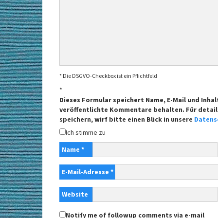
* Die DSGVO-Checkbox ist ein Pflichtfeld
*
Dieses Formular speichert Name, E-Mail und Inhal
veröffentlichte Kommentare behalten. Für detail
speichern, wirf bitte einen Blick in unsere
Datens
Ich stimme zu
Name
*
E-Mail-Adresse
*
Website
Notify me of followup comments via e-mail