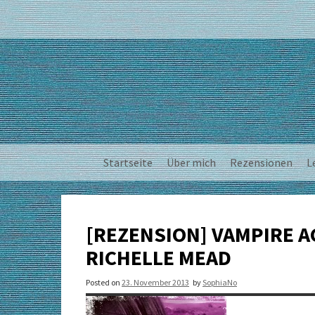
Skip
to
content
Startseite
Über mich
Rezensionen
L
[REZENSION] VAMPIRE 
RICHELLE MEAD
Posted on
23. November 2013
by
SophiaNo