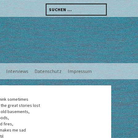
Suchen
nach:
Interviews
Datenschutz
Impressum
think sometimes
 the great stories lost
 old basements,
oods,
d fires,
 makes me sad
til