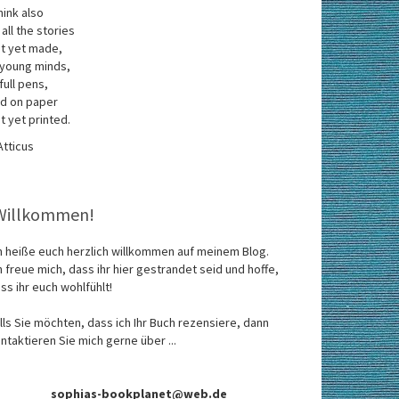
think also
 all the stories
t yet made,
 young minds,
 full pens,
d on paper
t yet printed.
Atticus
Willkommen!
h heiße euch herzlich willkommen auf meinem Blog.
h freue mich, dass ihr hier gestrandet seid und hoffe,
ss ihr euch wohlfühlt!
lls Sie möchten, dass ich Ihr Buch rezensiere, dann
ntaktieren Sie mich gerne über ...
sophias-bookplanet@web.de