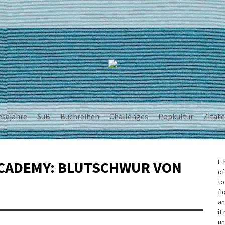
esejahre
SuB
Buchreihen
Challenges
Popkultur
Zitate
I 
ACADEMY: BLUTSCHWUR VON
of
to
fl
an
it
un