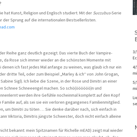
?
 hat Kunst, Religion und Englisch studiert. Mit der
Succubus
-Serie
r der Sprung auf die internationalen Bestsellerlisten.
ead.com
3/
 der Reihe ganz deutlich gezeigt. Das vierte Buch der Vampire-
Ec
e, da Rose sich immer wieder an die schönsten Momente mit
bei denen ich fast jedes Mal anfange zu weinen, was glaub ich nur ein
4/
mi
er dritte Teil, oder zum Beispiel „Marley & ich“ von John Grogan,
abine Sigl). Ich liebe die Szene, in der Rose und Dimitri an einer
5/
efen Schnee Schneeengel machen. So schö(öööööö)n und
mi
 kennenlernt werden ihre Gefühle nocheinmal komplett auf den Kopf
Li
 Familie auf, als sei sie ein verloren gegangenes Familienmitglied.
se
 um Dimitri zu töten … Sie denke darüber nach, sich einfach in
ann Viktoria, Dimitris jüngste Schwester, doch nicht einfach alleine
ch nicht bekannt: mein Spitznamen für Richelle mEAD) zeigt mal wieder