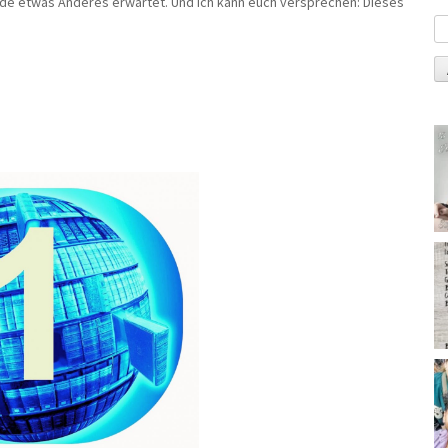
nde etwas Anderes erwartet. Und ich kann euch versprechen: Dieses