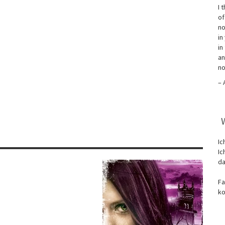
I 
of
no
in
in
an
no
– 
Ic
Ic
da
Fa
ko