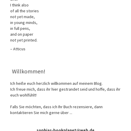
I think also
of all the stories
not yet made,
in young minds,
in full pens,
and on paper
not yet printed.
– Atticus
Willkommen!
Ich heiße euch herzlich willkommen auf meinem Blog.
Ich freue mich, dass ihr hier gestrandet seid und hoffe, dass ihr
euch wohlfühlt!
Falls Sie möchten, dass ich Ihr Buch rezensiere, dann
kontaktieren Sie mich gerne über ...
sophias-bookplanet@web.de