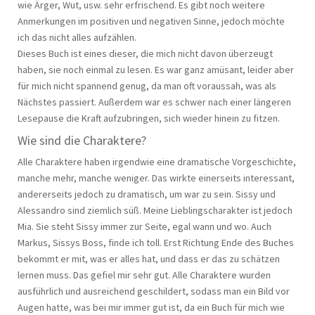
wie Ärger, Wut, usw. sehr erfrischend. Es gibt noch weitere
Anmerkungen im positiven und negativen Sinne, jedoch möchte
ich das nicht alles aufzählen.
Dieses Buch ist eines dieser, die mich nicht davon überzeugt
haben, sie noch einmal zu lesen. Es war ganz amüsant, leider aber
für mich nicht spannend genug, da man oft voraussah, was als
Nächstes passiert. Außerdem war es schwer nach einer längeren
Lesepause die Kraft aufzubringen, sich wieder hinein zu fitzen.
Wie sind die Charaktere?
Alle Charaktere haben irgendwie eine dramatische Vorgeschichte,
manche mehr, manche weniger. Das wirkte einerseits interessant,
andererseits jedoch zu dramatisch, um war zu sein. Sissy und
Alessandro sind ziemlich süß. Meine Lieblingscharakter ist jedoch
Mia. Sie steht Sissy immer zur Seite, egal wann und wo. Auch
Markus, Sissys Boss, finde ich toll. Erst Richtung Ende des Buches
bekommt er mit, was er alles hat, und dass er das zu schätzen
lernen muss. Das gefiel mir sehr gut. Alle Charaktere wurden
ausführlich und ausreichend geschildert, sodass man ein Bild vor
Augen hatte, was bei mir immer gut ist, da ein Buch für mich wie