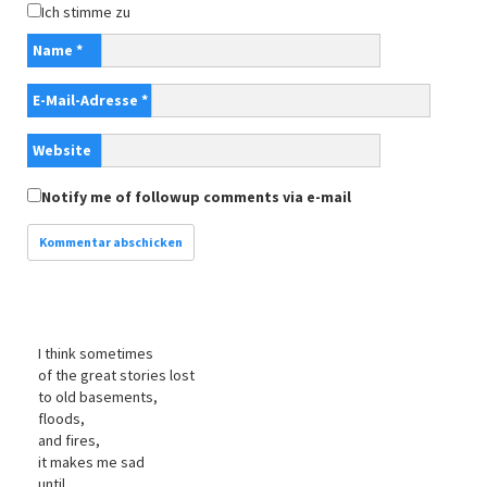
Ich stimme zu
Name
*
E-Mail-Adresse
*
Website
Notify me of followup comments via e-mail
I think sometimes
of the great stories lost
to old basements,
floods,
and fires,
it makes me sad
until