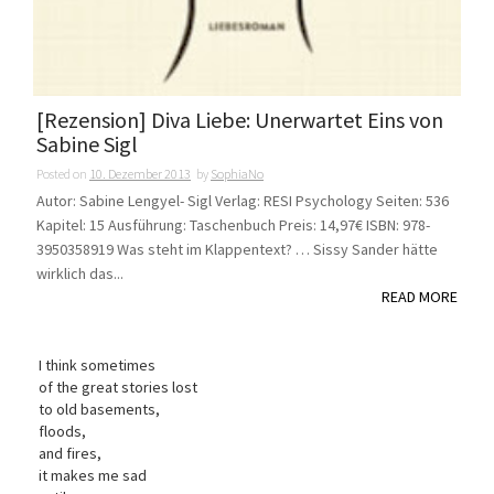
[Rezension] Diva Liebe: Unerwartet Eins von
Sabine Sigl
Posted on
10. Dezember 2013
by
SophiaNo
Autor: Sabine Lengyel- Sigl Verlag: RESI Psychology Seiten: 536
Kapitel: 15 Ausführung: Taschenbuch Preis: 14,97€ ISBN: 978-
3950358919 Was steht im Klappentext? … Sissy Sander hätte
wirklich das...
READ MORE
I think sometimes
of the great stories lost
to old basements,
floods,
and fires,
it makes me sad