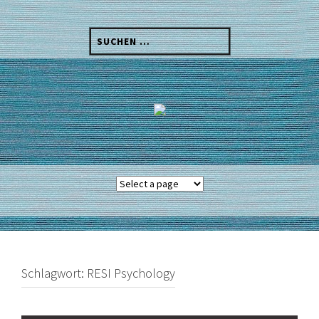
Skip
to
Suchen
content
nach:
Schlagwort:
RESI Psychology