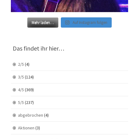
Mehr laden…
Auf Instagram folgen
Das findet ihr hier…
2/5
(4)
3/5
(124)
4/5
(369)
5/5
(237)
abgebrochen
(4)
Aktionen
(3)