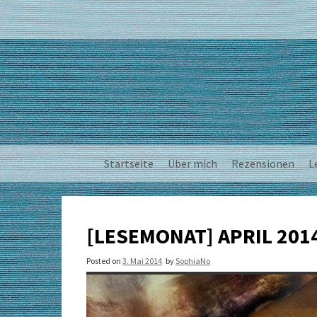
Skip
to
content
Startseite
Über mich
Rezensionen
L
[LESEMONAT] APRIL 201
Posted on
3. Mai 2014
by
SophiaNo