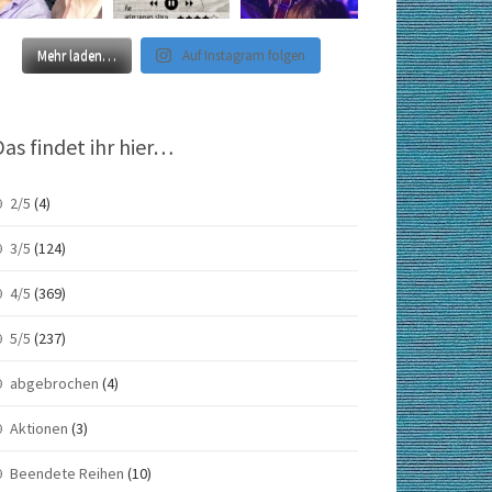
Mehr laden…
Auf Instagram folgen
Das findet ihr hier…
2/5
(4)
3/5
(124)
4/5
(369)
5/5
(237)
abgebrochen
(4)
Aktionen
(3)
Beendete Reihen
(10)