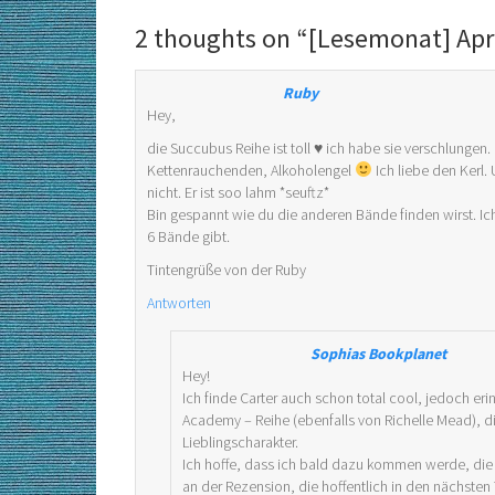
2 thoughts on “
[Lesemonat] Apr
Ruby
Hey,
die Succubus Reihe ist toll ♥ ich habe sie verschlungen.
Kettenrauchenden, Alkoholengel
Ich liebe den Kerl
nicht. Er ist soo lahm *seuftz*
Bin gespannt wie du die anderen Bände finden wirst. Ich 
6 Bände gibt.
Tintengrüße von der Ruby
Antworten
Sophias Bookplanet
Hey!
Ich finde Carter auch schon total cool, jedoch eri
Academy – Reihe (ebenfalls von Richelle Mead), di
Lieblingscharakter.
Ich hoffe, dass ich bald dazu kommen werde, die 
an der Rezension, die hoffentlich in den nächsten