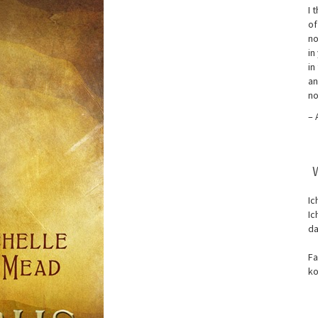
I 
of
no
in
in
an
no
– 
Ic
Ic
da
Fa
ko