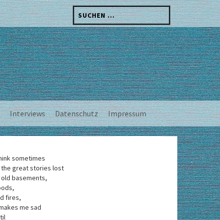
Suchen
nach:
Interviews
Datenschutz
Impressum
think sometimes
 the great stories lost
 old basements,
oods,
d fires,
 makes me sad
til