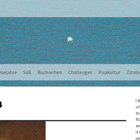
esejahre
SuB
Buchreihen
Challenges
Popkultur
Zitate
I 
4
of
to
fl
an
it
un