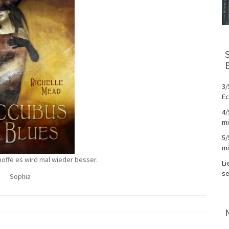
3/
Ec
4/
mi
5/
mi
 hoffe es wird mal wieder besser.
Li
se
Sophia