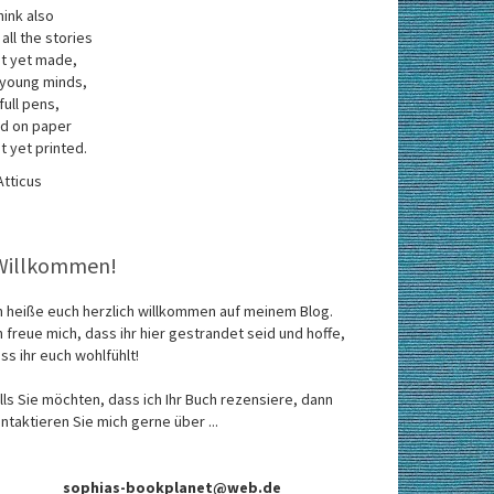
think also
 all the stories
t yet made,
 young minds,
 full pens,
d on paper
t yet printed.
Atticus
Willkommen!
h heiße euch herzlich willkommen auf meinem Blog.
h freue mich, dass ihr hier gestrandet seid und hoffe,
ss ihr euch wohlfühlt!
lls Sie möchten, dass ich Ihr Buch rezensiere, dann
ntaktieren Sie mich gerne über ...
sophias-bookplanet@web.de