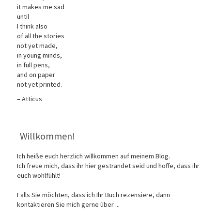
it makes me sad
until
I think also
of all the stories
not yet made,
in young minds,
in full pens,
and on paper
not yet printed.
– Atticus
Willkommen!
Ich heiße euch herzlich willkommen auf meinem Blog.
Ich freue mich, dass ihr hier gestrandet seid und hoffe, dass ihr
euch wohlfühlt!
Falls Sie möchten, dass ich Ihr Buch rezensiere, dann
kontaktieren Sie mich gerne über ...