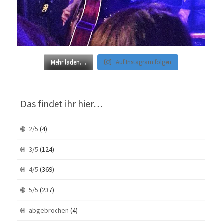
Mehr laden…
Auf Instagram folgen
Das findet ihr hier…
2/5
(4)
3/5
(124)
4/5
(369)
5/5
(237)
abgebrochen
(4)