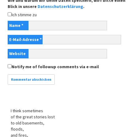
wie und warum wir deine Daten speichern, wirf bitte einen
Blick in unsere
Datenschutzerklärung
.
Ich stimme zu
Name
*
E-Mail-Adresse
*
Website
Notify me of followup comments via e-mail
I think sometimes
of the great stories lost
to old basements,
floods,
and fires,