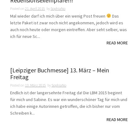
Reuensionsexemplare!!!
Posted on
21. April 2015
by
SophiaNo
Mal wieder darf ich mich über ein wenig Post freuen
Das
letzte Paket ist zwar noch nicht angekommen, jedoch wird es
auch noch heute oder morgen eintreffen. Aber seht selber, was
ich für neue Sc...
READ MORE
[Leipziger Buchmesse] 13. März – Mein
Freitag
Posted on
13. März 2015
by
SophiaNo
Endlich ist der langersehnte Freitag da! Die LBM 2015 beginnt
für mich und Sabine. Es war ein wunderschöner Tag für mich und
ich habe einige Autorinnen getroffen, die ich bisher nur vom
Schreiben k...
READ MORE