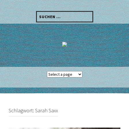
Skip
to
Suchen
content
nach:
Schlagwort:
Sarah Saxx