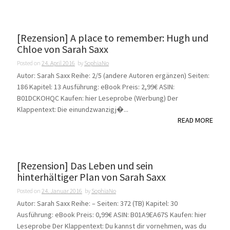
[Rezension] A place to remember: Hugh und
Chloe von Sarah Saxx
Posted on
24. April 2016
by
SophiaNo
Autor: Sarah Saxx Reihe: 2/5 (andere Autoren ergänzen) Seiten:
186 Kapitel: 13 Ausführung: eBook Preis: 2,99€ ASIN:
B01DCKOHQC Kaufen: hier Leseprobe (Werbung) Der
Klappentext: Die einundzwanzigj�...
READ MORE
[Rezension] Das Leben und sein
hinterhältiger Plan von Sarah Saxx
Posted on
24. Januar 2016
by
SophiaNo
Autor: Sarah Saxx Reihe: – Seiten: 372 (TB) Kapitel: 30
Ausführung: eBook Preis: 0,99€ ASIN: B01A9EA67S Kaufen: hier
Leseprobe Der Klappentext: Du kannst dir vornehmen, was du