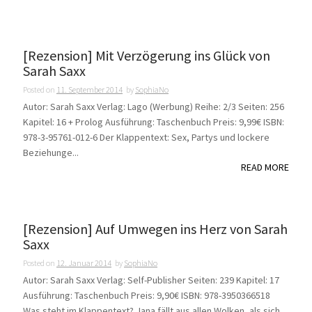
[Rezension] Mit Verzögerung ins Glück von
Sarah Saxx
Posted on
11. September 2014
by
SophiaNo
Autor: Sarah Saxx Verlag: Lago (Werbung) Reihe: 2/3 Seiten: 256
Kapitel: 16 + Prolog Ausführung: Taschenbuch Preis: 9,99€ ISBN:
978-3-95761-012-6 Der Klappentext: Sex, Partys und lockere
Beziehunge...
READ MORE
[Rezension] Auf Umwegen ins Herz von Sarah
Saxx
Posted on
12. Januar 2014
by
SophiaNo
Autor: Sarah Saxx Verlag: Self-Publisher Seiten: 239 Kapitel: 17
Ausführung: Taschenbuch Preis: 9,90€ ISBN: 978-3950366518
Was steht im Klappentext? Jana fällt aus allen Wolken, als sich