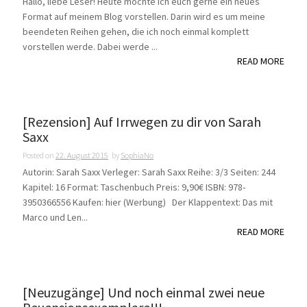
Hallo, liebe Leser! Heute möchte ich euch gerne ein neues
Format auf meinem Blog vorstellen. Darin wird es um meine
beendeten Reihen gehen, die ich noch einmal komplett
vorstellen werde. Dabei werde ...
READ MORE
[Rezension] Auf Irrwegen zu dir von Sarah
Saxx
Posted on
22. August 2015
by
SophiaNo
Autorin: Sarah Saxx Verleger: Sarah Saxx Reihe: 3/3 Seiten: 244
Kapitel: 16 Format: Taschenbuch Preis: 9,90€ ISBN: 978-
3950366556 Kaufen: hier (Werbung) Der Klappentext: Das mit
Marco und Len...
READ MORE
[Neuzugänge] Und noch einmal zwei neue