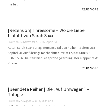
mir fü...
READ MORE
[Rezension] Threesome – Wo die Liebe
hinfällt von Sarah Saxx
Posted on
15. November 2015
by
SophiaNo
Autor: Sarah Saxx Verlag: Romance Edition Reihe: – Seiten: 263
Kapitel: 31 Ausführung: Taschenbuch Preis: 12,99€ ISBN: 978-
3902972668 Kaufen: hier Leseprobe (Werbung) Der Klappentext:
Kristin...
READ MORE
[Beendete Reihen] Die „Auf Umwegen“ –
Trilogie
Posted on
27. August 2015
by
SophiaNo