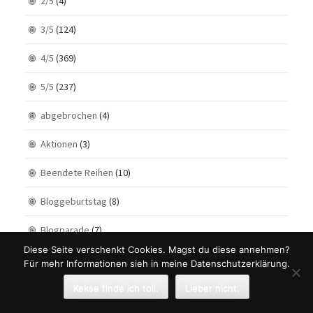
2/5
(4)
3/5
(124)
4/5
(369)
5/5
(237)
abgebrochen
(4)
Aktionen
(3)
Beendete Reihen
(10)
Bloggeburtstag
(8)
Blogparade
(7)
Diese Seite verschenkt Cookies. Magst du diese annehmen?
Blogtour
(28)
Für mehr Informationen sieh in meine Datenschutzerklärung.
Buch – Film – Vergleiche
(12)
Kekse finde ich toll.
Lieber nicht.