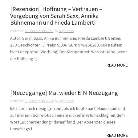
[Rezension] Hoffnung – Vertrauen –
Vergebung von Sarah Saxx, Annika
Bühnemann und Frieda Lamberti
Posted on
29. Dezember 2014
by
SophiaNo
Autor: Sarah Saxx, Anika Bühnemann, Frieda Lamberti Seiten:
230 Geschichten: 3 Preis: 9,90€ ISBN: 978-1502893604 Kaufen:
hier Leseprobe (Werbung) Der Klappentext: Was ist Liebe, wenn
die Hoffnung f...
READ MORE
[Neuzugänge] Mal wieder EIN Neuzugang
Posted on
10. Dezember 2014
by
SophiaNo
Ich habe mich riesig gefreut, als ich heute nach Hause kam und
auf meinem Schreibtisch einem dicken Briefumschlag mit dem
Wort „Büchersendung“ darauf fand. Der Absender dieses
Umschlags l...
READ MORE