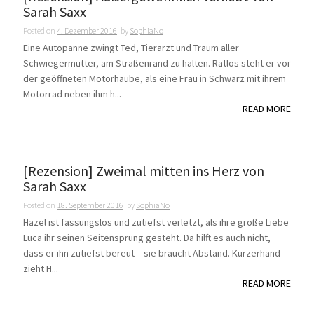
Sarah Saxx
Posted on
4. Dezember 2016
by
SophiaNo
Eine Autopanne zwingt Ted, Tierarzt und Traum aller
Schwiegermütter, am Straßenrand zu halten. Ratlos steht er vor
der geöffneten Motorhaube, als eine Frau in Schwarz mit ihrem
Motorrad neben ihm h...
READ MORE
[Rezension] Zweimal mitten ins Herz von
Sarah Saxx
Posted on
18. September 2016
by
SophiaNo
Hazel ist fassungslos und zutiefst verletzt, als ihre große Liebe
Luca ihr seinen Seitensprung gesteht. Da hilft es auch nicht,
dass er ihn zutiefst bereut – sie braucht Abstand. Kurzerhand
zieht H...
READ MORE