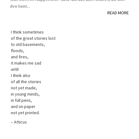
ihre heim...
READ MORE
I think sometimes
of the great stories lost
to old basements,
floods,
and fires,
it makes me sad
until
I think also
of all the stories
not yet made,
in young minds,
in full pens,
and on paper
not yet printed.
– Atticus