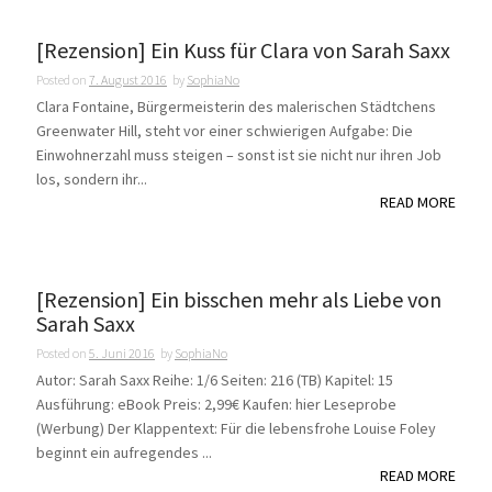
[Rezension] Ein Kuss für Clara von Sarah Saxx
Posted on
7. August 2016
by
SophiaNo
Clara Fontaine, Bürgermeisterin des malerischen Städtchens
Greenwater Hill, steht vor einer schwierigen Aufgabe: Die
Einwohnerzahl muss steigen – sonst ist sie nicht nur ihren Job
los, sondern ihr...
READ MORE
[Rezension] Ein bisschen mehr als Liebe von
Sarah Saxx
Posted on
5. Juni 2016
by
SophiaNo
Autor: Sarah Saxx Reihe: 1/6 Seiten: 216 (TB) Kapitel: 15
Ausführung: eBook Preis: 2,99€ Kaufen: hier Leseprobe
(Werbung) Der Klappentext: Für die lebensfrohe Louise Foley
beginnt ein aufregendes ...
READ MORE