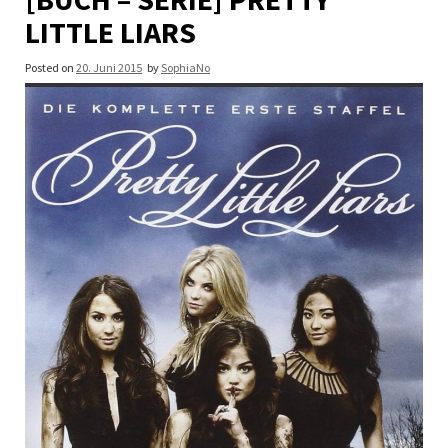
LITTLE LIARS
Posted on
20. Juni 2015
by
SophiaNo