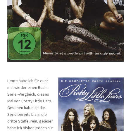
Heute habe ich für euch
mal wieder einen Buch-
Serie -Vergleich, dieses
Mal von Pretty Little Liars.
Gesehen habe ich die
Serie bereits bis in die
dritte Staffel rein, gelesen
habe ich bisher jedoch nur