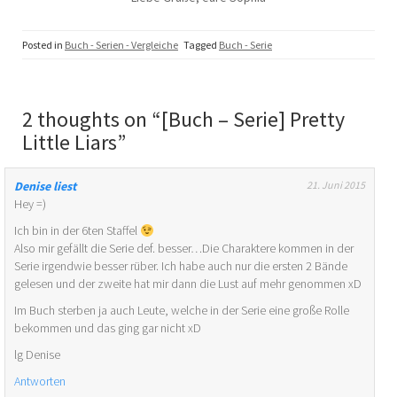
Posted in
Buch - Serien - Vergleiche
Tagged
Buch - Serie
2 thoughts on “
[Buch – Serie] Pretty
Little Liars
”
Denise liest
21. Juni 2015
Hey =)
Ich bin in der 6ten Staffel
Also mir gefällt die Serie def. besser…Die Charaktere kommen in der
Serie irgendwie besser rüber. Ich habe auch nur die ersten 2 Bände
gelesen und der zweite hat mir dann die Lust auf mehr genommen xD
Im Buch sterben ja auch Leute, welche in der Serie eine große Rolle
bekommen und das ging gar nicht xD
lg Denise
Antworten