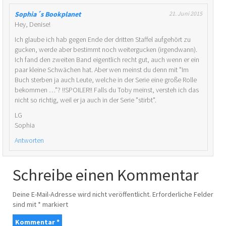
Sophia´s Bookplanet
21. Juni 2015
Hey, Denise!
Ich glaube ich hab gegen Ende der dritten Staffel aufgehört zu
gucken, werde aber bestimmt noch weitergucken (irgendwann).
Ich fand den zweiten Band eigentlich recht gut, auch wenn er ein
paar kleine Schwächen hat. Aber wen meinst du denn mit "Im
Buch sterben ja auch Leute, welche in der Serie eine große Rolle
bekommen …"? !!SPOILER!! Falls du Toby meinst, versteh ich das
nicht so richtig, weil er ja auch in der Serie "stirbt".
LG
Sophia
Antworten
Schreibe einen Kommentar
Deine E-Mail-Adresse wird nicht veröffentlicht.
Erforderliche Felder
sind mit
*
markiert
Kommentar
*