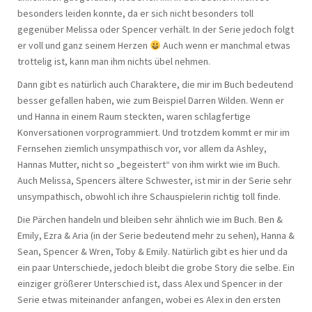
besonders leiden konnte, da er sich nicht besonders toll
gegenüber Melissa oder Spencer verhält. In der Serie jedoch folgt
er voll und ganz seinem Herzen
Auch wenn er manchmal etwas
trottelig ist, kann man ihm nichts übel nehmen.
Dann gibt es natürlich auch Charaktere, die mir im Buch bedeutend
besser gefallen haben, wie zum Beispiel Darren Wilden. Wenn er
und Hanna in einem Raum steckten, waren schlagfertige
Konversationen vorprogrammiert. Und trotzdem kommt er mir im
Fernsehen ziemlich unsympathisch vor, vor allem da Ashley,
Hannas Mutter, nicht so „begeistert“ von ihm wirkt wie im Buch.
Auch Melissa, Spencers ältere Schwester, ist mir in der Serie sehr
unsympathisch, obwohl ich ihre Schauspielerin richtig toll finde.
Die Pärchen handeln und bleiben sehr ähnlich wie im Buch. Ben &
Emily, Ezra & Aria (in der Serie bedeutend mehr zu sehen), Hanna &
Sean, Spencer & Wren, Toby & Emily. Natürlich gibt es hier und da
ein paar Unterschiede, jedoch bleibt die grobe Story die selbe. Ein
einziger größerer Unterschied ist, dass Alex und Spencer in der
Serie etwas miteinander anfangen, wobei es Alex in den ersten