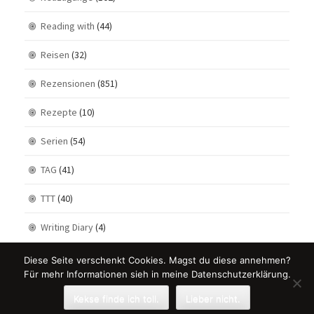
Reading with
(44)
Reisen
(32)
Rezensionen
(851)
Rezepte
(10)
Serien
(54)
TAG
(41)
TTT
(40)
Writing Diary
(4)
Diese Seite verschenkt Cookies. Magst du diese annehmen?
Für mehr Informationen sieh in meine Datenschutzerklärung.
Kekse finde ich toll.
Lieber nicht.
Theme Designed by
Rohit
.
© 2026 . All Rights Reserved.