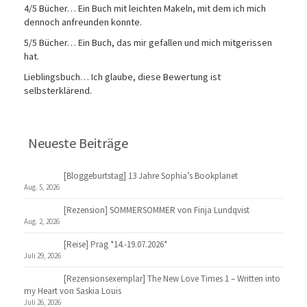
4/5 Bücher… Ein Buch mit leichten Makeln, mit dem ich mich
dennoch anfreunden konnte.
5/5 Bücher… Ein Buch, das mir gefallen und mich mitgerissen
hat.
Lieblingsbuch… Ich glaube, diese Bewertung ist
selbsterklärend.
Neueste Beiträge
[Bloggeburtstag] 13 Jahre Sophia’s Bookplanet
Aug. 5, 2026
[Rezension] SOMMERSOMMER von Finja Lundqvist
Aug. 2, 2026
[Reise] Prag *14.-19.07.2026*
Juli 29, 2026
[Rezensionsexemplar] The New Love Times 1 – Written into
my Heart von Saskia Louis
Juli 26, 2026