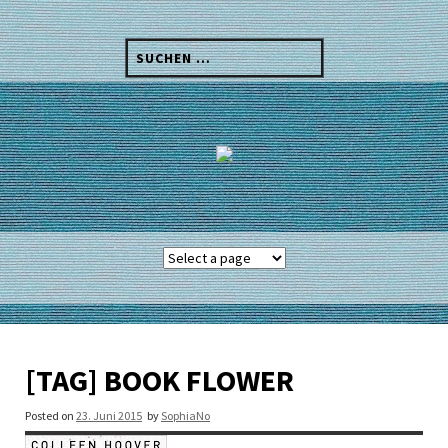
Skip
to
Suchen
content
nach:
[TAG] BOOK FLOWER
Posted on
23. Juni 2015
by
SophiaNo