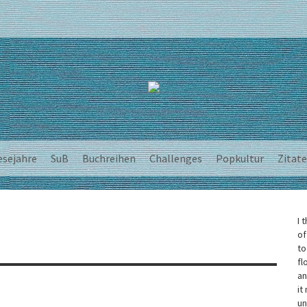
esejahre
SuB
Buchreihen
Challenges
Popkultur
Zitate
I 
of
to
fl
an
it
un