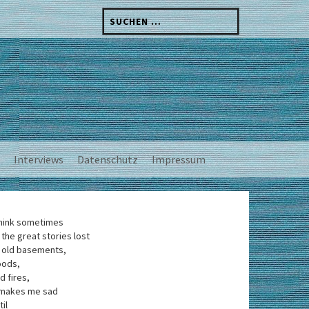
Suchen
nach:
Interviews
Datenschutz
Impressum
think sometimes
 the great stories lost
 old basements,
oods,
d fires,
 makes me sad
til