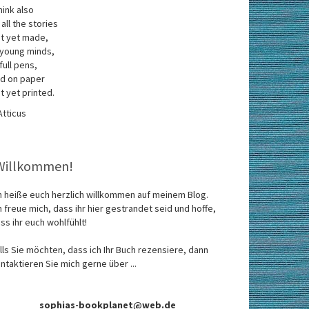
think also
 all the stories
t yet made,
 young minds,
 full pens,
d on paper
t yet printed.
Atticus
Willkommen!
h heiße euch herzlich willkommen auf meinem Blog.
h freue mich, dass ihr hier gestrandet seid und hoffe,
ss ihr euch wohlfühlt!
lls Sie möchten, dass ich Ihr Buch rezensiere, dann
ntaktieren Sie mich gerne über ...
sophias-bookplanet@web.de