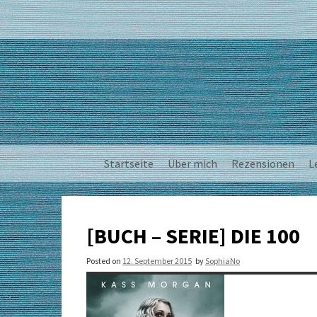
Skip
to
content
Startseite
Über mich
Rezensionen
L
[BUCH – SERIE] DIE 100
Posted on
12. September 2015
by
SophiaNo