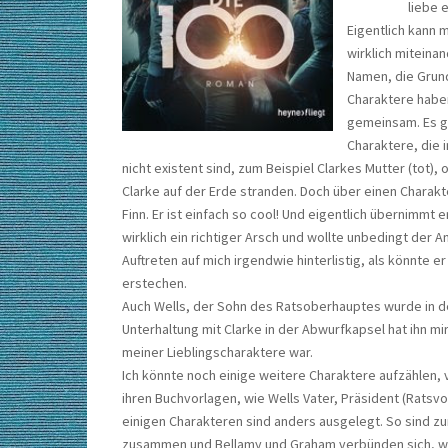
liebe 
Eigentlich kann 
wirklich miteinan
Namen, die Grun
Charaktere haben
gemeinsam. Es gi
Charaktere, die 
nicht existent sind, zum Beispiel Clarkes Mutter (tot), 
Clarke auf der Erde stranden. Doch über einen Charakt
Finn. Er ist einfach so cool! Und eigentlich übernimmt
wirklich ein richtiger Arsch und wollte unbedingt der A
Auftreten auf mich irgendwie hinterlistig, als könnte e
erstechen.
Auch Wells, der Sohn des Ratsoberhauptes wurde in der
Unterhaltung mit Clarke in der Abwurfkapsel hat ihn m
meiner Lieblingscharaktere war.
Ich könnte noch einige weitere Charaktere aufzählen,
ihren Buchvorlagen, wie Wells Vater, Präsident (Ratsv
einigen Charakteren sind anders ausgelegt. So sind zu
zusammen und Bellamy und Graham verbünden sich, wäh