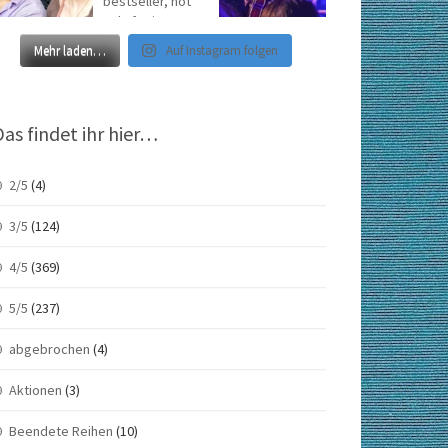
Mehr laden…
Auf Instagram folgen
Das findet ihr hier…
2/5
(4)
3/5
(124)
4/5
(369)
5/5
(237)
abgebrochen
(4)
Aktionen
(3)
Beendete Reihen
(10)