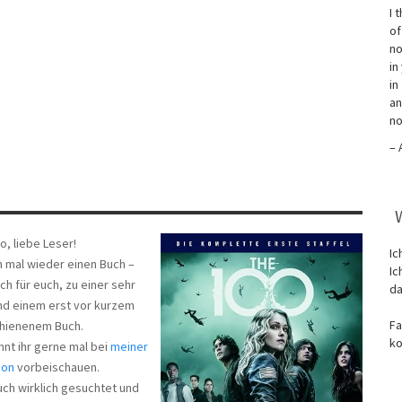
I 
of
no
in
in
an
no
– 
lo, liebe Leser!
Ic
h mal wieder einen Buch –
Ic
ich für euch, zu einer sehr
da
nd einem erst vor kurzem
Fa
hienenem Buch.
ko
nnt ihr gerne mal bei
meiner
ion
vorbeischauen.
uch wirklich gesuchtet und