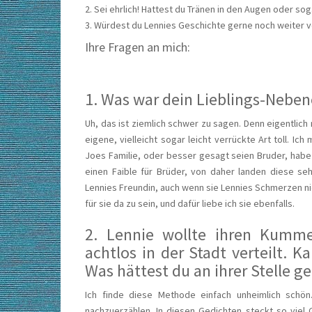
2. Sei ehrlich! Hattest du Tränen in den Augen oder so
3. Würdest du Lennies Geschichte gerne noch weiter 
Ihre Fragen an mich:
1. Was war dein Lieblings-Neben
Uh, das ist ziemlich schwer zu sagen. Denn eigentlich 
eigene, vielleicht sogar leicht verrückte Art toll. Ic
Joes Familie, oder besser gesagt seien Bruder, habe i
einen Faible für Brüder, von daher landen diese se
Lennies Freundin, auch wenn sie Lennies Schmerzen ni
für sie da zu sein, und dafür liebe ich sie ebenfalls.
2. Lennie wollte ihren Kummer
achtlos in der Stadt verteilt. 
Was hättest du an ihrer Stelle 
Ich finde diese Methode einfach unheimlich schön
nachzuerzählen. In diesen Gedichten steckt so viel 