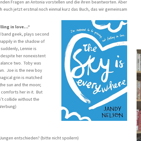
nden Fragen an Antonia vorstellen und die ihren beantworten. Aber
ch euch jetzt erstmal noch einmal kurz das Buch, das wir gemeinsam
lling in love…“
 band geek, plays second
happily in the shadow of
 suddenly, Lennie is
 despite her nonexistent
 balance two. Toby was
own. Joe is the new boy
magical grin is matched
e the sun and the moon;
comforts her in it. But
n’t collide without the
Werbung)
ungen entschieden? (bitte nicht spoilern)