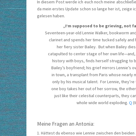
In diesem Post werde ich euch noch meine abschließe
da mein erstes Update schon so lange her ist, zeige i
gelesen haben.
„I’m supposed to be grieving, not fa
Seventeen-year-old Lennie Walker, bookworm and
clarinet and spends her time tucked safely and 
her fiery sister Bailey. But when Bailey dies
catapulted to center stage of her own life—and,
history with boys, finds herself struggling to
Bailey’s boyfriend; his grief mirrors Lennie’s 
in town, a transplant from Paris whose nearly 
only by his musical talent. For Lennie, they’r
one boy takes her out of her sorrow, the other 
just like their celestial counterparts, they ca
whole wide world exploding.
Q
(
Meine Fragen an Antonia:
1. Hättest du ebenso wie Lennie zwischen den beiden J