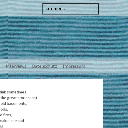
Suchen
nach:
Interviews
Datenschutz
Impressum
think sometimes
 the great stories lost
 old basements,
oods,
d fires,
 makes me sad
til