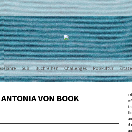
esejahre
SuB
Buchreihen
Challenges
Popkultur
Zitate
I 
T ANTONIA VON BOOK
of
to
fl
an
it
un