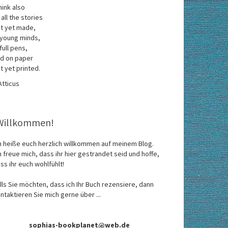
think also
 all the stories
t yet made,
 young minds,
 full pens,
d on paper
t yet printed.
Atticus
Willkommen!
h heiße euch herzlich willkommen auf meinem Blog.
h freue mich, dass ihr hier gestrandet seid und hoffe,
ss ihr euch wohlfühlt!
lls Sie möchten, dass ich Ihr Buch rezensiere, dann
ntaktieren Sie mich gerne über ...
sophias-bookplanet@web.de