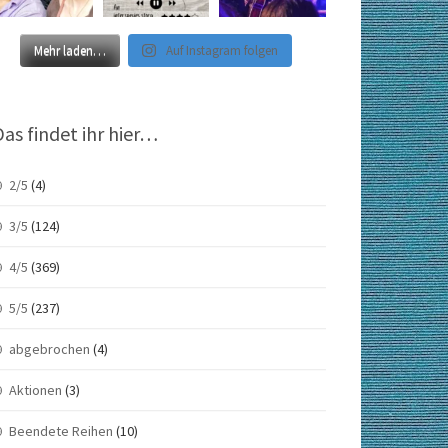
Mehr laden…
Auf Instagram folgen
Das findet ihr hier…
2/5
(4)
3/5
(124)
4/5
(369)
5/5
(237)
abgebrochen
(4)
Aktionen
(3)
Beendete Reihen
(10)