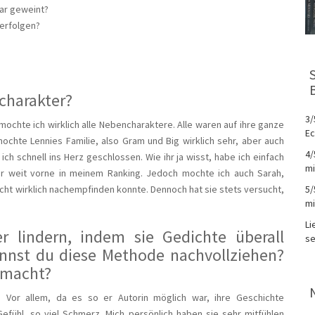
gar geweint?
verfolgen?
charakter?
3/
mochte ich wirklich alle Nebencharaktere. Alle waren auf ihre ganze
Ec
h mochte Lennies Familie, also Gram und Big wirklich sehr, aber auch
4/
ch schnell ins Herz geschlossen. Wie ihr ja wisst, habe ich einfach
mi
hr weit vorne in meinem Ranking. Jedoch mochte ich auch Sarah,
cht wirklich nachempfinden konnte. Dennoch hat sie stets versucht,
5/
mi
Li
 lindern, indem sie Gedichte überall
se
Kannst du diese Methode nachvollziehen?
gemacht?
. Vor allem, da es so er Autorin möglich war, ihre Geschichte
Gefühl, so viel Schmerz. Mich persönlich haben sie sehr mitfühlen