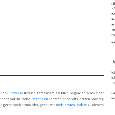
I 
of
no
in
in
an
no
– 
Ic
Ic
da
n
Book Universe
und ich gemeinsam ein Buch begonnen. Nach einer
Fa
ko
r noch vor ihr. Meine
Rezension
konntet ihr bereits letzten Sonntag
uch gerne noch einmal hier, genau wie
mein erstes Update
zu diesem