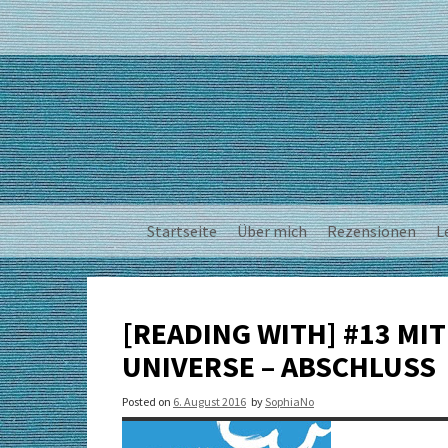
Skip
to
content
Startseite
Über mich
Rezensionen
L
[READING WITH] #13 MI
UNIVERSE – ABSCHLUSS
Posted on
6. August 2016
by
SophiaNo