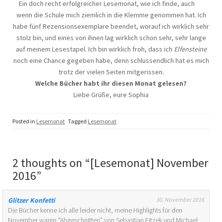
Ein doch recht erfolgreicher Lesemonat, wie ich finde, auch
wenn die Schule mich ziemlich in die Klemme genommen hat. Ich
habe fünf Rezensionsexemplare beendet, worauf ich wirklich sehr
stolz bin, und eines von ihnen lag wirklich schon sehr, sehr lange
auf meinem Lesestapel. Ich bin wirklich froh, dass ich
Elfensteine
noch eine Chance gegeben habe, denn schlussendlich hat es mich
trotz der vielen Seiten mitgerissen.
Welche Bücher habt ihr diesen Monat gelesen?
Liebe Grüße, eure Sophia
Posted in
Lesemonat
Tagged
Lesemonat
2 thoughts on “
[Lesemonat] November
2016
”
Glitzer Konfetti
30. November 2016
Die Bücher kenne ich alle leider nicht, meine Highlights für den
November waren "Abgeschnitten" von Sebastian Fitzek und Michael