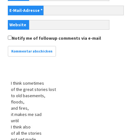
E-Mail-Adresse
*
Website
Notify me of followup comments via e-mail
I think sometimes
of the great stories lost
to old basements,
floods,
and fires,
it makes me sad
until
I think also
of all the stories
not yet made,