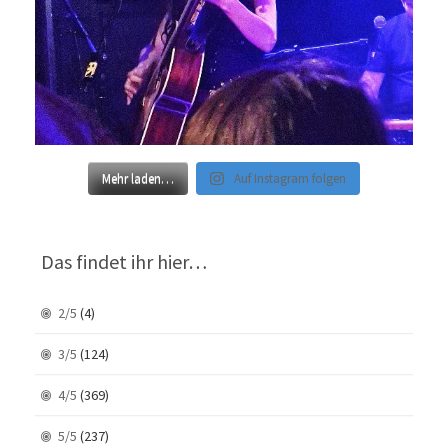
Mehr laden…
Auf Instagram folgen
Das findet ihr hier…
2/5
(4)
3/5
(124)
4/5
(369)
5/5
(237)