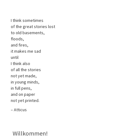
I think sometimes
of the great stories lost
to old basements,
floods,
and fires,
it makes me sad
until
I think also
of all the stories
not yet made,
in young minds,
in full pens,
and on paper
not yet printed.
– Atticus
Willkommen!