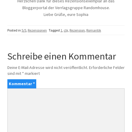
Herzlichen Dank für dieses Rezensionsexemplar an das
Bloggerportal der Verrlagsgruppe Randomhouse.
Liebe Grüße, eure Sophia
Posted in
5/5
,
Rezensionen
Tagged
1
,
cbj
,
Rezension
,
Romantik
Schreibe einen Kommentar
Deine E-Mail-Adresse wird nicht veröffentlicht.
Erforderliche Felder
sind mit
*
markiert
Kommentar
*