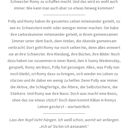
Schwester Romy zu schaffen macht. Und das wird es wohl auch
immer. Wie kann man auch über so etwas hinweg kommen?
—————————————-
Polly und Romy haben ihr gesamtes Leben miteinander geteilt, so
wie es Schwestern mehr oder weniger immer machen. Sie habe
ihre Liebeskummer miteinander geteilt, in ihrem gemeinsamen
Zimmer unter dem Dach, dem Atelier, die Abende gemeinsam
verbracht. Dort geht Romy nur noch selten hin, denn alles erinnert
sie an ihre Schwester. Ihre Kleidung, ihre Bücher, ihre Bilder. Noch
dazu haben sie zusammen in einer Band, den A Sunny Wednesday,
gespielt, Romy am Bass, Polly hat gesungen. Alles, was Polly nun
noch bleibt, ist Romy dazu zu bringen, sich wieder ins Leben zu
stürzen und ihr dabei ein wenig zu helfen. Denn Polly war immer
die Aktive, die Schlagfertige, die Ältere, die Selbstsichere, die
Stärkere. Und Romy war ihre Basis. Doch was macht eine Basis,
ohne das sie etwas stützt? Doch dann kommt Killian in Romys
Leben gestürzt – wortwörtlich.
—————————————-
Lass den Kopf nicht hängen. Ich weiß schon, womit wir anfangen.
„Ach ja? Da bin ich gespannt.“