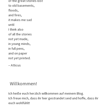
of the great stories lost
to old basements,
floods,
and fires,
it makes me sad
until
I think also
of all the stories
not yet made,
in young minds,
in full pens,
and on paper
not yet printed.
– Atticus
Willkommen!
Ich heiße euch herzlich willkommen auf meinem Blog.
Ich freue mich, dass ihr hier gestrandet seid und hoffe, dass ihr
euch wohlfühlt!