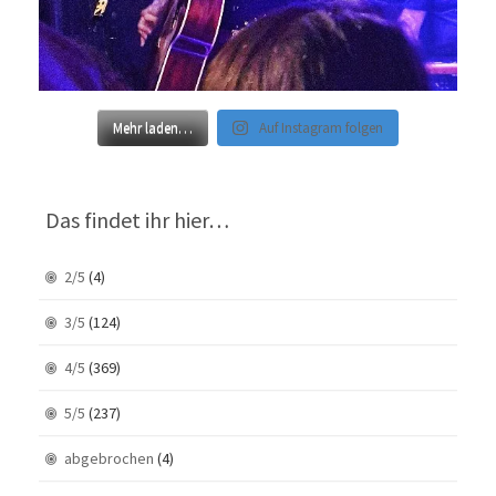
Mehr laden…
Auf Instagram folgen
Das findet ihr hier…
2/5
(4)
3/5
(124)
4/5
(369)
5/5
(237)
abgebrochen
(4)