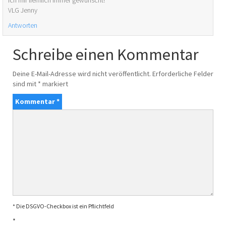
ich mir liemlich immer gewünscht!
VLG Jenny
Antworten
Schreibe einen Kommentar
Deine E-Mail-Adresse wird nicht veröffentlicht.
Erforderliche Felder
sind mit
*
markiert
Kommentar
*
* Die DSGVO-Checkbox ist ein Pflichtfeld
*