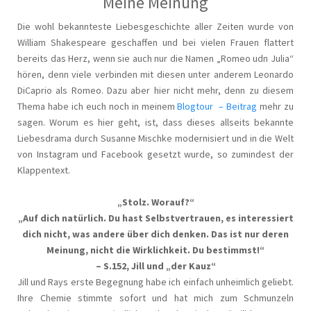
Meine Meinung
Die wohl bekannteste Liebesgeschichte aller Zeiten wurde von
William Shakespeare geschaffen und bei vielen Frauen flattert
bereits das Herz, wenn sie auch nur die Namen „Romeo udn Julia“
hören, denn viele verbinden mit diesen unter anderem Leonardo
DiCaprio als Romeo. Dazu aber hier nicht mehr, denn zu diesem
Thema habe ich euch noch in meinem
Blogtour – Beitrag
mehr zu
sagen. Worum es hier geht, ist, dass dieses allseits bekannte
Liebesdrama durch Susanne Mischke modernisiert und in die Welt
von Instagram und Facebook gesetzt wurde, so zumindest der
Klappentext.
„Stolz. Worauf?“
„Auf dich natürlich. Du hast Selbstvertrauen, es interessiert
dich nicht, was andere über dich denken. Das ist nur deren
Meinung, nicht die Wirklichkeit. Du bestimmst!“
– S.152, Jill und „der Kauz“
Jill und Rays erste Begegnung habe ich einfach unheimlich geliebt.
Ihre Chemie stimmte sofort und hat mich zum Schmunzeln