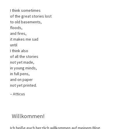
I think sometimes
of the great stories lost
to old basements,
floods,
and fires,
it makes me sad
until
I think also
of all the stories
not yet made,
in young minds,
in full pens,
and on paper
not yet printed.
– Atticus
Willkommen!
Ich heiße euch herzlich willkommen auf meinem Blog.