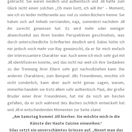
gebracht. Sie waren niedlich und authentisch und Jill hatte zum
Glück nicht einen solchen „Oh mein Gott, ich will ihn“ – Moment,
wie ich es leider mittlerweile aus viel zu vielen Büchern kenne. Sie
haben sich auf Anhieb verstanden, naja, zumindest nachdem Jill
ihn zurecht gewiesen hat. Es wird mehr oder weniger
abwechselnd aus ihren beiden Perspektiven geschrieben, was
durch unterschiedliche Schriftarten deutlich wird. Dabei hätte ich
mir jedoch noch mehr von Ray gewünscht, da er für mich einfach
der interessantere Charakter war. Auch wenn ich mich sehr gut mit
Jill identifizieren konnte, und das nicht nur weil ich ihre Gedanken
zu der Trennung ihrer Eltern sehr gut nachvollziehen kann. Die
anderen Charaktere, zum Beispiel Jills Freundinnen, mochte ich
nicht sonderlich, kann aber auch nicht genau sagen, warum,
immerhin handeln sie trotz allem sehr authentisch. Paul, der große
Bruder einer ihrer Freundinnen, hat mir da noch am besten
gefallen, da er sich während des Buches sichtlich entwickelt hat
und Jill in entscheidenden Momenten zur Seite stand.
„Am Samstag kommt Jill hierher. Sie möchte mich in die
Künste der Haute Cuisine einweihen.“
Silas setzt ein unverschämtes Grinsen auf. „Nennt man das