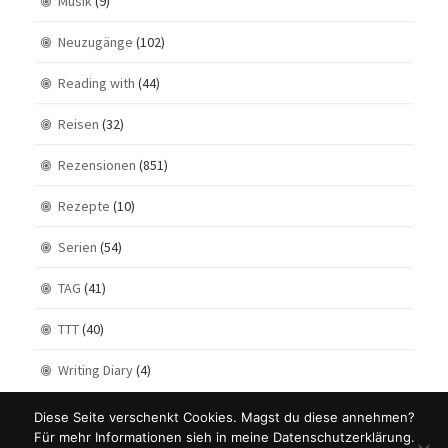
Musik
(9)
Neuzugänge
(102)
Reading with
(44)
Reisen
(32)
Rezensionen
(851)
Rezepte
(10)
Serien
(54)
TAG
(41)
TTT
(40)
Writing Diary
(4)
Diese Seite verschenkt Cookies. Magst du diese annehmen?
Für mehr Informationen sieh in meine Datenschutzerklärung.