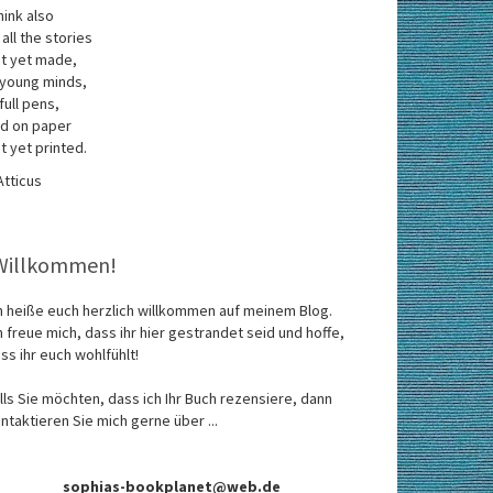
think also
 all the stories
t yet made,
 young minds,
 full pens,
d on paper
t yet printed.
Atticus
Willkommen!
h heiße euch herzlich willkommen auf meinem Blog.
h freue mich, dass ihr hier gestrandet seid und hoffe,
ss ihr euch wohlfühlt!
lls Sie möchten, dass ich Ihr Buch rezensiere, dann
ntaktieren Sie mich gerne über ...
sophias-bookplanet@web.de