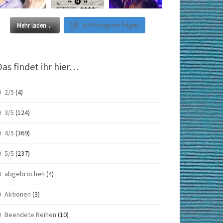
Mehr laden…
Auf Instagram folgen
Das findet ihr hier…
2/5
(4)
3/5
(124)
4/5
(369)
5/5
(237)
abgebrochen
(4)
Aktionen
(3)
Beendete Reihen
(10)