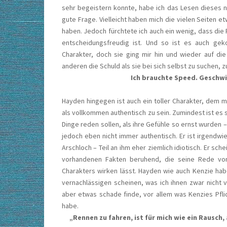
sehr begeistern konnte, habe ich das Lesen dieses 
gute Frage. Vielleicht haben mich die vielen Seiten
haben. Jedoch fürchtete ich auch ein wenig, dass die P
entscheidungsfreudig ist. Und so ist es auch gek
Charakter, doch sie ging mir hin und wieder auf di
anderen die Schuld als sie bei sich selbst zu suchen, 
Ich brauchte Speed. Geschwi
Hayden hingegen ist auch ein toller Charakter, dem
als vollkommen authentisch zu sein. Zumindest ist es
Dinge reden sollen, als ihre Gefühle so ernst wurden –
jedoch eben nicht immer authentisch. Er ist irgendwi
Arschloch – Teil an ihm eher ziemlich idiotisch. Er sch
vorhandenen Fakten beruhend, die seine Rede vor
Charakters wirken lässt. Hayden wie auch Kenzie hab
vernachlässigen scheinen, was ich ihnen zwar nicht
aber etwas schade finde, vor allem was Kenzies Pfl
habe.
„Rennen zu fahren, ist für mich wie ein Rausch,