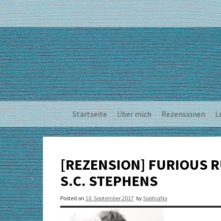
Skip
to
content
Startseite
Über mich
Rezensionen
L
[REZENSION] FURIOUS R
S.C. STEPHENS
Posted on
10. September 2017
by
SophiaNo