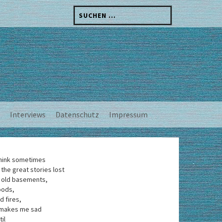
Suchen
nach:
Interviews
Datenschutz
Impressum
think sometimes
 the great stories lost
 old basements,
oods,
d fires,
 makes me sad
til