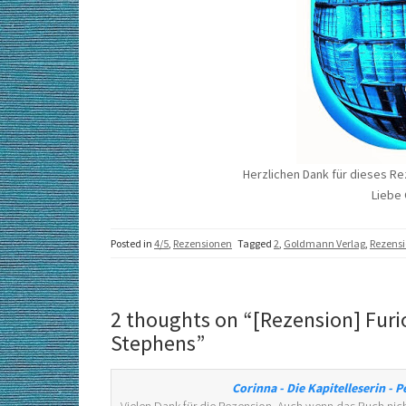
Herzlichen Dank für dieses R
Liebe 
Posted in
4/5
,
Rezensionen
Tagged
2
,
Goldmann Verlag
,
Rezens
2 thoughts on “
[Rezension] Furi
Stephens
”
Corinna - Die Kapitelleserin - P