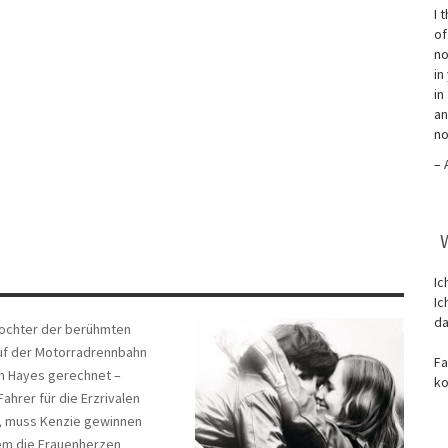
I 
of
no
in
in
an
no
– 
Ic
Ic
da
 Tochter der berühmten
auf der Motorradrennbahn
Fa
en Hayes gerechnet –
ko
hrer für die Erzrivalen
n, muss Kenzie gewinnen
dem die Frauenherzen