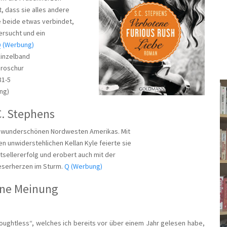
, dass sie alles andere
e beide etwas verbindet,
fersucht und ein
 (Werbung)
Einzelband
broschur
81-5
ng)
C. Stephens
im wunderschönen Nordwesten Amerikas. Mit
n unwiderstehlichen Kellan Kyle feierte sie
tsellererfolg und erobert auch mit der
Leserherzen im Sturm.
Q (Werbung)
ne Meinung
oughtless“, welches ich bereits vor über einem Jahr gelesen habe,