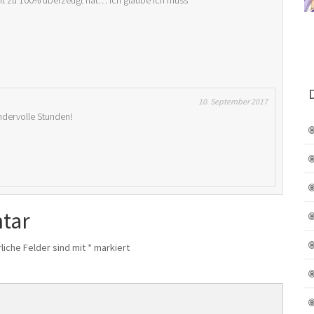
cht zu 100% überzeugt hat… ich glaube ich muss
10. September 2017
ndervolle Stunden!
tar
liche Felder sind mit
*
markiert