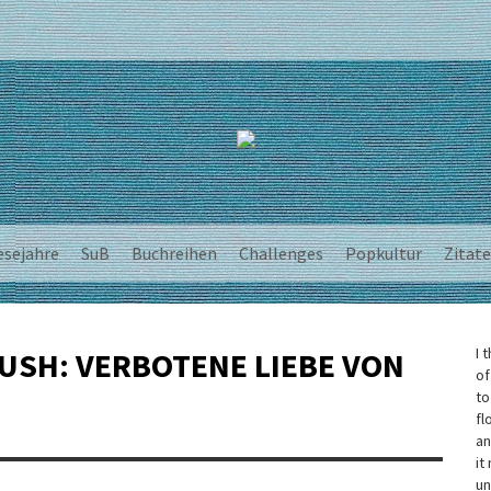
esejahre
SuB
Buchreihen
Challenges
Popkultur
Zitate
I 
USH: VERBOTENE LIEBE VON
of
to
fl
an
it
un