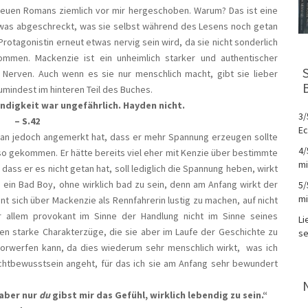
neuen Romans ziemlich vor mir hergeschoben. Warum? Das ist eine
 etwas abgeschreckt, was sie selbst während des Lesens noch getan
rotagonistin erneut etwas nervig sein wird, da sie nicht sonderlich
ommen. Mackenzie ist ein unheimlich starker und authentischer
e Nerven. Auch wenn es sie nur menschlich macht, gibt sie lieber
zumindest im hinteren Teil des Buches.
ndigkeit war ungefährlich. Hayden nicht.
3/
– S.42
Ec
 man jedoch angemerkt hat, dass er mehr Spannung erzeugen sollte
4/
 so gekommen. Er hätte bereits viel eher mit Kenzie über bestimmte
mi
 dass er es nicht getan hat, soll lediglich die Spannung heben, wirkt
e ein Bad Boy, ohne wirklich bad zu sein, denn am Anfang wirkt der
5/
mi
eint sich über Mackenzie als Rennfahrerin lustig zu machen, auf nicht
 allem provokant im Sinne der Handlung nicht im Sinne seines
Li
en starke Charakterzüge, die sie aber im Laufe der Geschichte zu
se
 vorwerfen kann, da dies wiederum sehr menschlich wirkt, was ich
ichtbewusstsein angeht, für das ich sie am Anfang sehr bewundert
 aber nur
du
gibst mir das Gefühl, wirklich lebendig zu sein.“