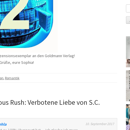
ezensionsexemplar an den Goldmann Verlag!
Grüße, eure Sophia!
ion
,
Romantik
ous Rush: Verbotene Liebe von S.C.
ehla
10. September 2017