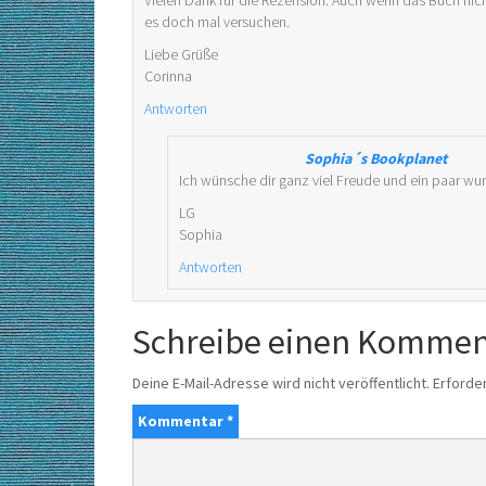
Vielen Dank für die Rezension. Auch wenn das Buch ni
es doch mal versuchen.
Liebe Grüße
Corinna
Antworten
Sophia´s Bookplanet
Ich wünsche dir ganz viel Freude und ein paar wu
LG
Sophia
Antworten
Schreibe einen Kommen
Deine E-Mail-Adresse wird nicht veröffentlicht.
Erforder
Kommentar
*