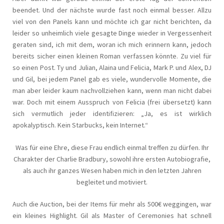
beendet. Und der nächste wurde fast noch einmal besser. Allzu
viel von den Panels kann und möchte ich gar nicht berichten, da
leider so unheimlich viele gesagte Dinge wieder in Vergessenheit
geraten sind, ich mit dem, woran ich mich erinnern kann, jedoch
bereits sicher einen kleinen Roman verfassen könnte. Zu viel für
so einen Post. Ty und Julian, Alaina und Felicia, Mark P. und Alex, DJ
und Gil, bei jedem Panel gab es viele, wundervolle Momente, die
man aber leider kaum nachvollziehen kann, wenn man nicht dabei
war. Doch mit einem Ausspruch von Felicia (frei übersetzt) kann
sich vermutlich jeder identifizieren: „Ja, es ist wirklich
apokalyptisch. Kein Starbucks, kein Internet.“
Was für eine Ehre, diese Frau endlich einmal treffen zu dürfen. Ihr
Charakter der Charlie Bradbury, sowohl ihre ersten Autobiografie,
als auch ihr ganzes Wesen haben mich in den letzten Jahren
begleitet und motiviert.
Auch die Auction, bei der Items für mehr als 500€ weggingen, war
ein kleines Highlight. Gil als Master of Ceremonies hat schnell