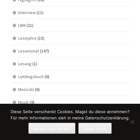
Interview
(11)
LBM
(21)
Lesejahre
(15)
Lesemonat
(147)
Lesung
(1)
Lieblingsbuch
(6)
Musicals
(6)
Musik
(9)
Diese Seite verschenkt Cookies. Magst du diese annehmen?
Neuzugänge
(102)
Für mehr Informationen sieh in meine Datenschutzerklärung.
Reading with
(44)
Kekse finde ich toll.
Lieber nicht.