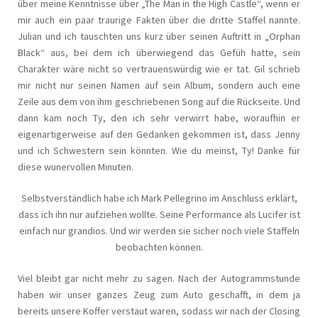
über meine Kenntnisse über „The Man in the High Castle“, wenn er
mir auch ein paar traurige Fakten über die dritte Staffel nannte.
Julian und ich tauschten uns kurz über seinen Auftritt in „Orphan
Black“ aus, bei dem ich überwiegend das Gefüh hatte, sein
Charakter wäre nicht so vertrauenswürdig wie er tat. Gil schrieb
mir nicht nur seinen Namen auf sein Album, sondern auch eine
Zeile aus dem von ihm geschriebenen Song auf die Rückseite. Und
dann kam noch Ty, den ich sehr verwirrt habe, woraufhin er
eigenartigerweise auf den Gedanken gekommen ist, dass Jenny
und ich Schwestern sein könnten. Wie du meinst, Ty! Danke für
diese wunervollen Minuten.
Selbstverständlich habe ich Mark Pellegrino im Anschluss erklärt,
dass ich ihn nur aufziehen wollte. Seine Performance als Lucifer ist
einfach nur grandios. Und wir werden sie sicher noch viele Staffeln
beobachten können.
Viel bleibt gar nicht mehr zu sagen. Nach der Autogrammstunde
haben wir unser ganzes Zeug zum Auto geschafft, in dem ja
bereits unsere Koffer verstaut waren, sodass wir nach der Closing