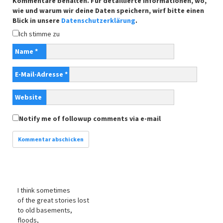
Kommentare behalten. Für detaillierte Informationen, wo,
wie und warum wir deine Daten speichern, wirf bitte einen
Blick in unsere
Datenschutzerklärung
.
Ich stimme zu
Name
*
E-Mail-Adresse
*
Website
Notify me of followup comments via e-mail
I think sometimes
of the great stories lost
to old basements,
floods,