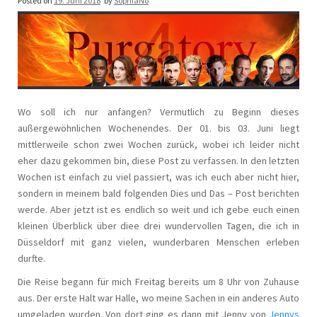
Posted on
19. Juni 2018
by
SophiaNo
Wo soll ich nur anfangen? Vermutlich zu Beginn dieses
außergewöhnlichen Wochenendes. Der 01. bis 03. Juni liegt
mittlerweile schon zwei Wochen zurück, wobei ich leider nicht
eher dazu gekommen bin, diese Post zu verfassen. In den letzten
Wochen ist einfach zu viel passiert, was ich euch aber nicht hier,
sondern in meinem bald folgenden Dies und Das – Post berichten
werde. Aber jetzt ist es endlich so weit und ich gebe euch einen
kleinen Überblick über diee drei wundervollen Tagen, die ich in
Düsseldorf mit ganz vielen, wunderbaren Menschen erleben
durfte.
Die Reise begann für mich Freitag bereits um 8 Uhr von Zuhause
aus. Der erste Halt war Halle, wo meine Sachen in ein anderes Auto
umgeladen wurden. Von dort ging es dann mit Jenny von
Jennys