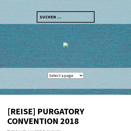
Skip
to
Suchen
content
nach:
[REISE] PURGATORY
CONVENTION 2018