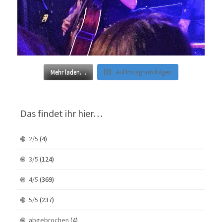
Mehr laden…
Auf Instagram folgen
Das findet ihr hier…
2/5
(4)
3/5
(124)
4/5
(369)
5/5
(237)
abgebrochen
(4)