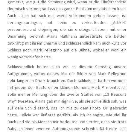
gemerkt, wie gut die Stimmung wird, wenn er die Fünferschritte
rhytmisch vertont, sodass das ganze Publikum mitklatschen kann.
Auch Julian hat sich mal wiedr vollkommen gehen lassen, ist
herumgesprungen, hat seine zu verkaufenden „Artikel“
präsentiert und diejenigen, die sie ersteigert haben, mit einer
Umarmung belohnt. Alaina Huffmann unterstützte die beiden
tatkräftig mit ihrem Charme und schlussendlich kam auch kurz vor
Schluss noch Mark Pellegrino auf die Bühne, wobei er wohl ein
wenig verschlafen hatte.
Schlussendlich holten auch wir an diesem Samstag unsere
Autogramme, wobei dieses Mal die Bilder von Mark Pellegrino
sehr langer im Druck brauchten. Doch schließlich hatten wir noch
mit jedem der Gäste einen kleinen Moment. Mark P. meinte, ich
solle meiner Meinung über die zweite Staffel von „13 Reasons
Why“ tweeten, Alaina gab mir High Five, als sie schließlich sah, was
auf dem Schild stand, das ich mit zu dem Photo OP gebracht
hatte. Felicia war äußerst gerührt, als ich ihr sagte, wie viel ihr
Buch und sie als Mensch mir bedeuten und verriet, dass sie trotz
Baby an einer zweiten Autobiographie schreibt. DJ freute sich