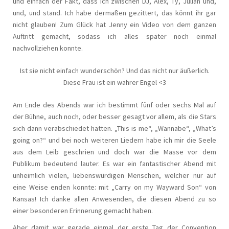
und einfach der Fakt, dass ich zwischen DJ, Alex, Ty, Julian und,
und, und stand. Ich habe dermaßen gezittert, das könnt ihr gar
nicht glauben! Zum Glück hat Jenny ein Video von dem ganzen
Auftritt gemacht, sodass ich alles später noch einmal
nachvollziehen konnte.
Ist sie nicht einfach wunderschön? Und das nicht nur äußerlich.
Diese Frau ist ein wahrer Engel <3
Am Ende des Abends war ich bestimmt fünf oder sechs Mal auf
der Bühne, auch noch, oder besser gesagt vor allem, als die Stars
sich dann verabschiedet hatten. „This is me“, „Wannabe“, „What’s
going on?“ und bei noch weiteren Liedern habe ich mir die Seele
aus dem Leib geschrien und doch war die Masse vor dem
Publikum bedeutend lauter. Es war ein fantastischer Abend mit
unheimlich vielen, liebenswürdigen Menschen, welcher nur auf
eine Weise enden konnte: mit „Carry on my Wayward Son“ von
Kansas! Ich danke allen Anwesenden, die diesen Abend zu so
einer besonderen Erinnerung gemacht haben.
Aber damit war gerade einmal der erste Tag der Convention