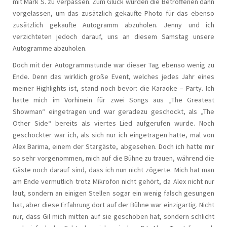
mit Mark S. zu verpassen. Zum Glück wurden die Betroffenen dann
vorgelassen, um das zusätzlich gekaufte Photo für das ebenso
zusätzlich gekaufte Autogramm abzuholen. Jenny und ich
verzichteten jedoch darauf, uns an diesem Samstag unsere
Autogramme abzuholen.
Doch mit der Autogrammstunde war dieser Tag ebenso wenig zu
Ende. Denn das wirklich große Event, welches jedes Jahr eines
meiner Highlights ist, stand noch bevor: die Karaoke – Party. Ich
hatte mich im Vorhinein für zwei Songs aus „The Greatest
Showman“ eingetragen und war geradezu geschockt, als „The
Other Side“ bereits als viertes Lied aufgerufen wurde. Noch
geschockter war ich, als sich nur ich eingetragen hatte, mal von
Alex Barima, einem der Stargäste, abgesehen. Doch ich hatte mir
so sehr vorgenommen, mich auf die Bühne zu trauen, während die
Gäste noch darauf sind, dass ich nun nicht zögerte. Mich hat man
am Ende vermutlich trotz Mikrofon nicht gehört, da Alex nicht nur
laut, sondern an einigen Stellen sogar ein wenig falsch gesungen
hat, aber diese Erfahrung dort auf der Bühne war einzigartig. Nicht
nur, dass Gil mich mitten auf sie geschoben hat, sondern schlicht