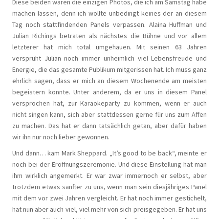
Diese beiden waren die einzigen Photos, die ich am Samstag habe
machen lassen, denn ich wollte unbedingt keines der an diesem
Tag noch stattfindenden Panels verpassen. Alaina Huffman und
Julian Richings betraten als nächstes die Bühne und vor allem
letzterer hat mich total umgehauen. Mit seinen 63 Jahren
versprüht Julian noch immer unheimlich viel Lebensfreude und
Energie, die das gesamte Publikum mitgerissen hat. Ich muss ganz
ehrlich sagen, dass er mich an diesem Wochenende am meisten
begeistern konnte. Unter anderem, da er uns in diesem Panel
versprochen hat, zur Karaokeparty zu kommen, wenn er auch
nicht singen kann, sich aber stattdessen gerne für uns zum Affen
zu machen. Das hat er dann tatsächlich getan, aber dafür haben
wir ihn nur noch lieber gewonnen.
Und dann… kam Mark Sheppard. „It’s good to be back“, meinte er
noch bei der Eröffnungszeremonie. Und diese Einstellung hat man
ihm wirklich angemerkt. Er war zwar immernoch er selbst, aber
trotzdem etwas sanfter zu uns, wenn man sein diesjähriges Panel
mit dem vor zwei Jahren vergleicht. Er hat noch immer gestichelt,
hat nun aber auch viel, viel mehr von sich preisgegeben. Er hat uns