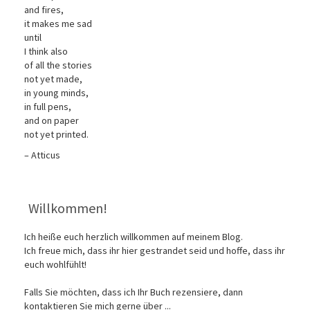
and fires,
it makes me sad
until
I think also
of all the stories
not yet made,
in young minds,
in full pens,
and on paper
not yet printed.
– Atticus
Willkommen!
Ich heiße euch herzlich willkommen auf meinem Blog.
Ich freue mich, dass ihr hier gestrandet seid und hoffe, dass ihr
euch wohlfühlt!
Falls Sie möchten, dass ich Ihr Buch rezensiere, dann
kontaktieren Sie mich gerne über ...