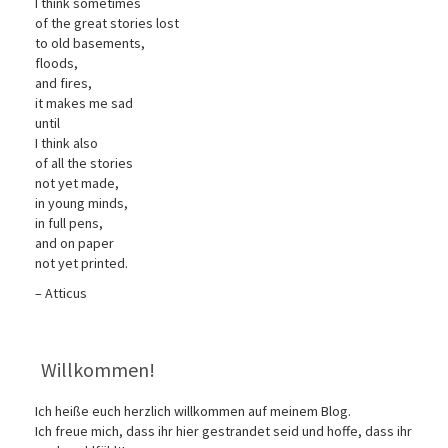
I think sometimes
of the great stories lost
to old basements,
floods,
and fires,
it makes me sad
until
I think also
of all the stories
not yet made,
in young minds,
in full pens,
and on paper
not yet printed.
– Atticus
Willkommen!
Ich heiße euch herzlich willkommen auf meinem Blog.
Ich freue mich, dass ihr hier gestrandet seid und hoffe, dass ihr