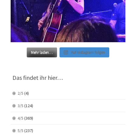
Mehr laden…
Auf Instagram folgen
Das findet ihr hier…
2/5
(4)
3/5
(124)
4/5
(369)
5/5
(237)