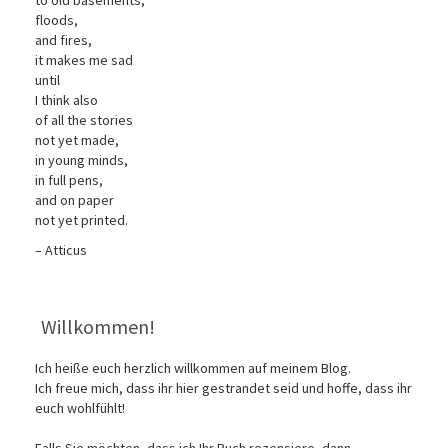
to old basements,
floods,
and fires,
it makes me sad
until
I think also
of all the stories
not yet made,
in young minds,
in full pens,
and on paper
not yet printed.
– Atticus
Willkommen!
Ich heiße euch herzlich willkommen auf meinem Blog.
Ich freue mich, dass ihr hier gestrandet seid und hoffe, dass ihr
euch wohlfühlt!