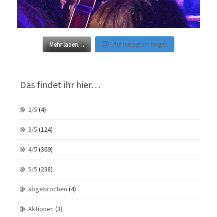
Mehr laden…
Auf Instagram folgen
Das findet ihr hier…
2/5
(4)
3/5
(124)
4/5
(369)
5/5
(238)
abgebrochen
(4)
Aktionen
(3)