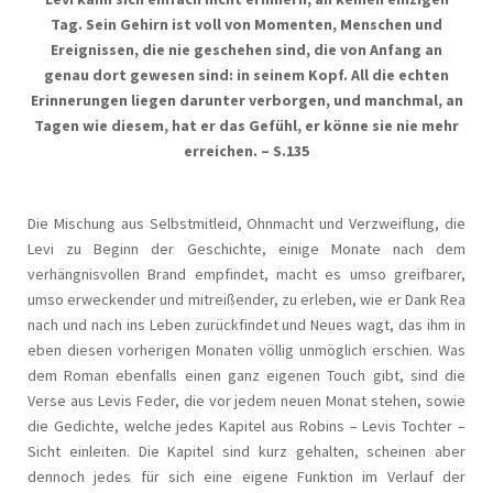
Tag. Sein Gehirn ist voll von Momenten, Menschen und
Ereignissen, die nie geschehen sind, die von Anfang an
genau dort gewesen sind: in seinem Kopf. All die echten
Erinnerungen liegen darunter verborgen, und manchmal, an
Tagen wie diesem, hat er das Gefühl, er könne sie nie mehr
erreichen. – S.135
Die Mischung aus Selbstmitleid, Ohnmacht und Verzweiflung, die
Levi zu Beginn der Geschichte, einige Monate nach dem
verhängnisvollen Brand empfindet, macht es umso greifbarer,
umso erweckender und mitreißender, zu erleben, wie er Dank Rea
nach und nach ins Leben zurückfindet und Neues wagt, das ihm in
eben diesen vorherigen Monaten völlig unmöglich erschien. Was
dem Roman ebenfalls einen ganz eigenen Touch gibt, sind die
Verse aus Levis Feder, die vor jedem neuen Monat stehen, sowie
die Gedichte, welche jedes Kapitel aus Robins – Levis Tochter –
Sicht einleiten. Die Kapitel sind kurz gehalten, scheinen aber
dennoch jedes für sich eine eigene Funktion im Verlauf der