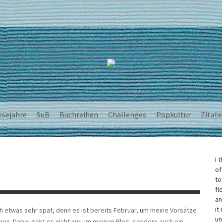
esejahre
SuB
Buchreihen
Challenges
Popkultur
Zitate
I 
of
to
fl
an
it
ch etwas sehr spät, denn es ist bereits Februar, um meine Vorsätze
un
n. Dabei geht es nicht nur um meinen Blog, sondern auch ein