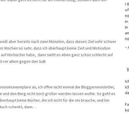
I 
of
no
in
in
an
no
 weiß aber bereits nach zwei Monaten, dass dieses Ziel sehr schwer
– 
hen Wochen so sehr, dass ich überhaupt keine Zeit und Motivation
t auf Hörbücher habe, dann sieht es eben ganz schön schlecht auf
nd vor allem gegen den SuB.
Ic
sionsexemplare an, ich öffne nicht einmal die Bloggernewsletter,
Ic
da
e und den Berg nicht noch größer werden lassen wollte. So geht es
rhaupt keine Bücher, die ich nicht für die Uni brauche, und bin
Fa
in Buch schenkt, dann…
ko