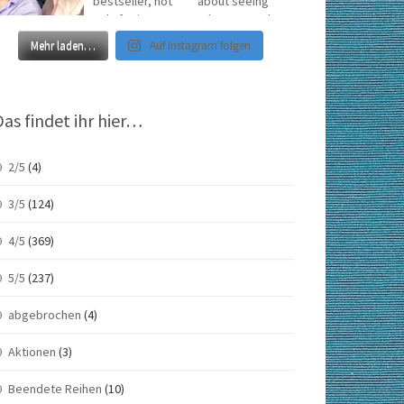
Mehr laden…
Auf Instagram folgen
Das findet ihr hier…
2/5
(4)
3/5
(124)
4/5
(369)
5/5
(237)
abgebrochen
(4)
Aktionen
(3)
Beendete Reihen
(10)