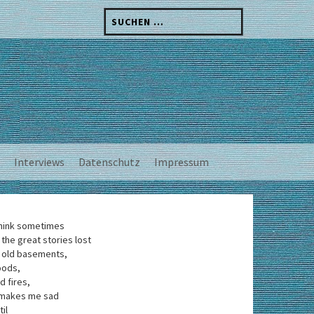
Suchen
nach:
Interviews
Datenschutz
Impressum
think sometimes
 the great stories lost
 old basements,
oods,
d fires,
 makes me sad
til