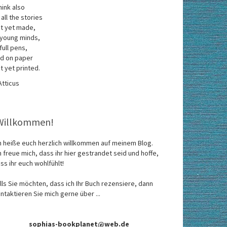
think also
 all the stories
t yet made,
 young minds,
 full pens,
d on paper
t yet printed.
Atticus
Willkommen!
h heiße euch herzlich willkommen auf meinem Blog.
h freue mich, dass ihr hier gestrandet seid und hoffe,
ss ihr euch wohlfühlt!
lls Sie möchten, dass ich Ihr Buch rezensiere, dann
ntaktieren Sie mich gerne über ...
sophias-bookplanet@web.de