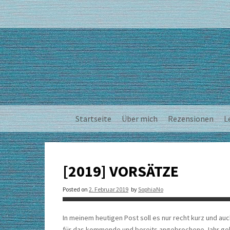
Skip
to
content
Startseite
Über mich
Rezensionen
L
[2019] VORSÄTZE
Posted on
2. Februar 2019
by
SophiaNo
In meinem heutigen Post soll es nur recht kurz und au
für das kommende und bereits angebrochene Jahr gehe