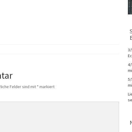
3/
Ec
4/
mi
tar
5/
mi
liche Felder sind mit
*
markiert
Li
se