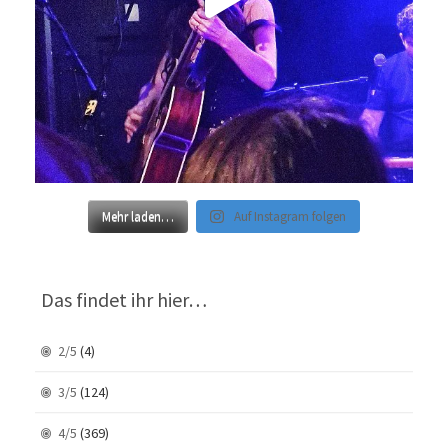
Mehr laden…
Auf Instagram folgen
Das findet ihr hier…
2/5
(4)
3/5
(124)
4/5
(369)