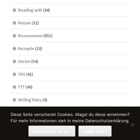
Reading with
(44)
Reisen
(32)
Rezensionen
(851)
Rezepte
(10)
Serien
(54)
TAG
(41)
TTT
(40)
Writing Diary
(4)
Diese Seite verschenkt Cookies. Magst du diese annehmen?
Für mehr Informationen sieh in meine Datenschutzerklärung.
Kekse finde ich toll.
Lieber nicht.
Theme Designed by
Rohit
.
© 2026 . All Rights Reserved.