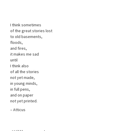
I think sometimes
of the great stories lost
to old basements,
floods,
and fires,
it makes me sad
until
I think also
of all the stories
not yet made,
in young minds,
in full pens,
and on paper
not yet printed.
– Atticus