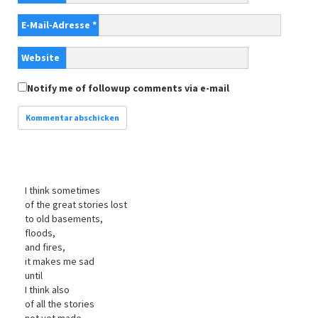
E-Mail-Adresse
*
Website
Notify me of followup comments via e-mail
I think sometimes
of the great stories lost
to old basements,
floods,
and fires,
it makes me sad
until
I think also
of all the stories