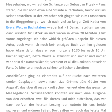
Messehallen, wo wir auf die Schlange von Sebastian Fitzek – Fans
trafen, die wir noch etwa eine Stunde aufschoben, bevor wir uns
selbst anstellten. In der Zwischenzeit gingen wir zum Entspannen
in die Bloggerlounge, wo ich nach viel zu langer Zeit Katha von
Evers Welt in Buchstaben
wiedertraf <3 Danach stellten wir uns
dann wirklich für Fitzek an und waren in etwa 20 Minuten ganz
vorne angelangt. Ich habe wirklich größten Respekt für diesen
Autor, auch wenn ich noch kein einziges Buch von ihm gelesen
habe. Allein dafür, dass er von morgens 10:30 bis nach 16 Uhr
Bücher signiert, nette Worte austauscht und immer und immer
wieder in die Kamera lächelt, verdient er all die Dankbarkeit seiner
Fans. Da könnte er noch so schlechte Bücher schreiben!
Anschließend ging es einerseits auf der Suche nach weiteren
coolen Cosplayern, sowie nach Liza Grimms „Die Götter von
Asgard“, das überall ausverkauft schien, erneut über das gesamte
Messegelände. Schlussendlich konnten wir noch eine Ausgabe
von den erhofften zwei für Theres und mich auftreiben, das wir
dann bei/vor der letzten Lesung der Autorin für uns beide
signieren und widmen ließen. Dort saßen wir auch das letzte Mal