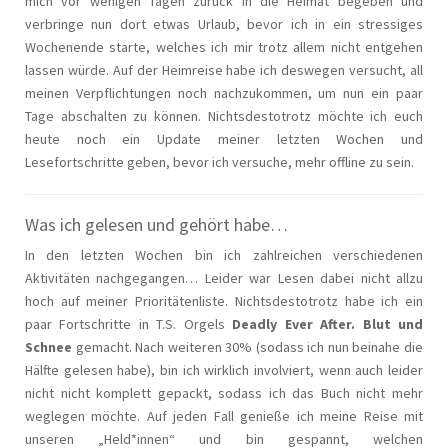
mich vor wenigen Tagen zurück in die Heimat begeben und
verbringe nun dort etwas Urlaub, bevor ich in ein stressiges
Wochenende starte, welches ich mir trotz allem nicht entgehen
lassen würde. Auf der Heimreise habe ich deswegen versucht, all
meinen Verpflichtungen noch nachzukommen, um nun ein paar
Tage abschalten zu können. Nichtsdestotrotz möchte ich euch
heute noch ein Update meiner letzten Wochen und
Lesefortschritte geben, bevor ich versuche, mehr offline zu sein.
Was ich gelesen und gehört habe…
In den letzten Wochen bin ich zahlreichen verschiedenen
Aktivitäten nachgegangen… Leider war Lesen dabei nicht allzu
hoch auf meiner Prioritätenliste. Nichtsdestotrotz habe ich ein
paar Fortschritte in T.S. Orgels
Deadly Ever After. Blut und
Schnee
gemacht. Nach weiteren 30% (sodass ich nun beinahe die
Hälfte gelesen habe), bin ich wirklich involviert, wenn auch leider
nicht nicht komplett gepackt, sodass ich das Buch nicht mehr
weglegen möchte. Auf jeden Fall genieße ich meine Reise mit
unseren „Held*innen“ und bin gespannt, welchen