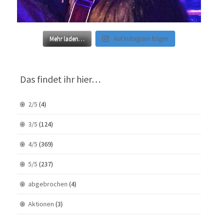
Mehr laden…
Auf Instagram folgen
Das findet ihr hier…
2/5
(4)
3/5
(124)
4/5
(369)
5/5
(237)
abgebrochen
(4)
Aktionen
(3)