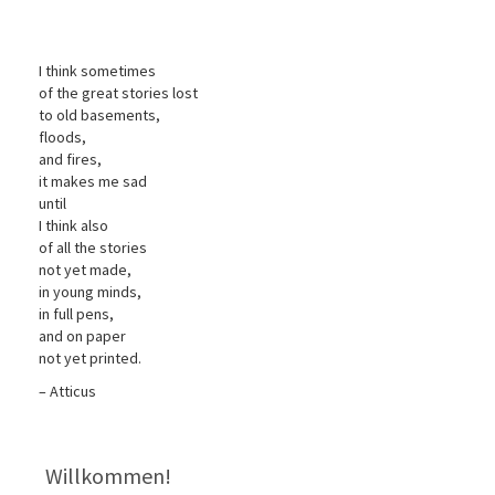
I think sometimes
of the great stories lost
to old basements,
floods,
and fires,
it makes me sad
until
I think also
of all the stories
not yet made,
in young minds,
in full pens,
and on paper
not yet printed.
– Atticus
Willkommen!