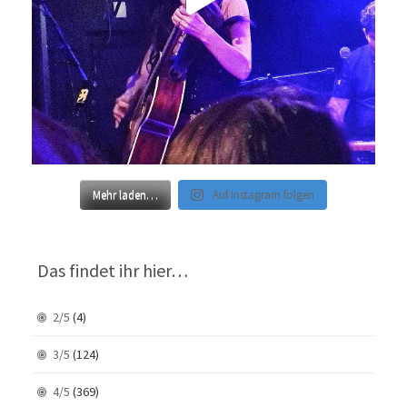
Mehr laden…
Auf Instagram folgen
Das findet ihr hier…
2/5
(4)
3/5
(124)
4/5
(369)