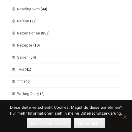
Reading with
(44)
Reisen
(32)
Rezensionen
(851)
Rezepte
(10)
Serien
(54)
TAG
(41)
TTT
(40)
Writing Diary
(4)
Diese Seite verschenkt Cookies. Magst du diese annehmen?
Für mehr Informationen sieh in meine Datenschutzerklärung.
Kekse finde ich toll.
Lieber nicht.
Theme Designed by
Rohit
.
© 2026 . All Rights Reserved.