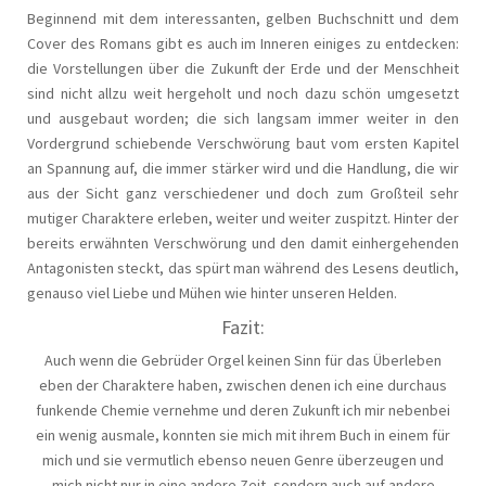
Beginnend mit dem interessanten, gelben Buchschnitt und dem
Cover des Romans gibt es auch im Inneren einiges zu entdecken:
die Vorstellungen über die Zukunft der Erde und der Menschheit
sind nicht allzu weit hergeholt und noch dazu schön umgesetzt
und ausgebaut worden; die sich langsam immer weiter in den
Vordergrund schiebende Verschwörung baut vom ersten Kapitel
an Spannung auf, die immer stärker wird und die Handlung, die wir
aus der Sicht ganz verschiedener und doch zum Großteil sehr
mutiger Charaktere erleben, weiter und weiter zuspitzt. Hinter der
bereits erwähnten Verschwörung und den damit einhergehenden
Antagonisten steckt, das spürt man während des Lesens deutlich,
genauso viel Liebe und Mühen wie hinter unseren Helden.
Fazit:
Auch wenn die Gebrüder Orgel keinen Sinn für das Überleben
eben der Charaktere haben, zwischen denen ich eine durchaus
funkende Chemie vernehme und deren Zukunft ich mir nebenbei
ein wenig ausmale, konnten sie mich mit ihrem Buch in einem für
mich und sie vermutlich ebenso neuen Genre überzeugen und
mich nicht nur in eine andere Zeit, sondern auch auf andere