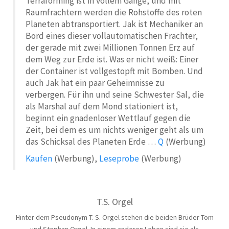
Terraforming ist in vollem Gange, und mit
Raumfrachtern werden die Rohstoffe des roten
Planeten abtransportiert. Jak ist Mechaniker an
Bord eines dieser vollautomatischen Frachter,
der gerade mit zwei Millionen Tonnen Erz auf
dem Weg zur Erde ist. Was er nicht weiß: Einer
der Container ist vollgestopft mit Bomben. Und
auch Jak hat ein paar Geheimnisse zu
verbergen. Für ihn und seine Schwester Sal, die
als Marshal auf dem Mond stationiert ist,
beginnt ein gnadenloser Wettlauf gegen die
Zeit, bei dem es um nichts weniger geht als um
das Schicksal des Planeten Erde …
Q
(Werbung)
Kaufen
(Werbung),
Leseprobe
(Werbung)
T.S. Orgel
Hinter dem Pseudonym T. S. Orgel stehen die beiden Brüder Tom
und Stephan Orgel. In einem anderen Leben sind sie als