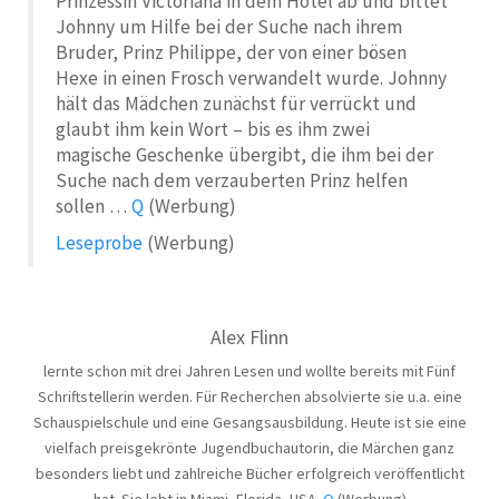
Prinzessin Victoriana in dem Hotel ab und bittet
Johnny um Hilfe bei der Suche nach ihrem
Bruder, Prinz Philippe, der von einer bösen
Hexe in einen Frosch verwandelt wurde. Johnny
hält das Mädchen zunächst für verrückt und
glaubt ihm kein Wort – bis es ihm zwei
magische Geschenke übergibt, die ihm bei der
Suche nach dem verzauberten Prinz helfen
sollen …
Q
(Werbung)
Leseprobe
(Werbung)
Alex Flinn
lernte schon mit drei Jahren Lesen und wollte bereits mit Fünf
Schriftstellerin werden. Für Recherchen absolvierte sie u.a. eine
Schauspielschule und eine Gesangsausbildung. Heute ist sie eine
vielfach preisgekrönte Jugendbuchautorin, die Märchen ganz
besonders liebt und zahlreiche Bücher erfolgreich veröffentlicht
hat. Sie lebt in Miami, Florida, USA.
Q
(Werbung)