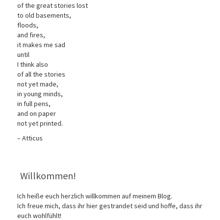
of the great stories lost
to old basements,
floods,
and fires,
it makes me sad
until
I think also
of all the stories
not yet made,
in young minds,
in full pens,
and on paper
not yet printed.
– Atticus
Willkommen!
Ich heiße euch herzlich willkommen auf meinem Blog.
Ich freue mich, dass ihr hier gestrandet seid und hoffe, dass ihr
euch wohlfühlt!