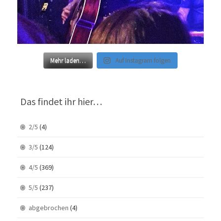
Mehr laden…
Auf Instagram folgen
Das findet ihr hier…
2/5
(4)
3/5
(124)
4/5
(369)
5/5
(237)
abgebrochen
(4)