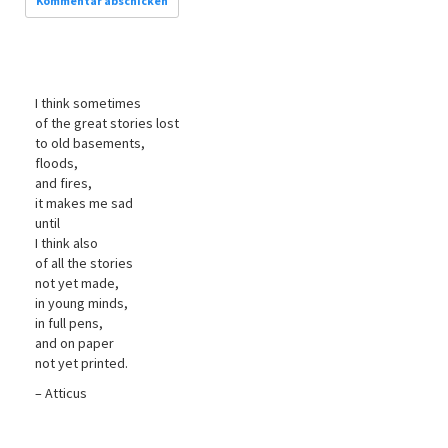
I think sometimes
of the great stories lost
to old basements,
floods,
and fires,
it makes me sad
until
I think also
of all the stories
not yet made,
in young minds,
in full pens,
and on paper
not yet printed.
– Atticus