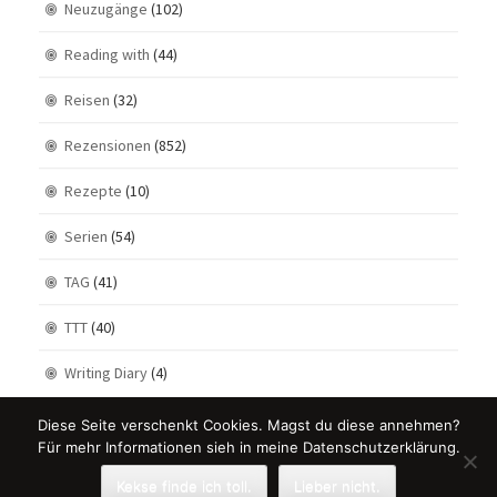
Neuzugänge
(102)
Reading with
(44)
Reisen
(32)
Rezensionen
(852)
Rezepte
(10)
Serien
(54)
TAG
(41)
TTT
(40)
Writing Diary
(4)
Diese Seite verschenkt Cookies. Magst du diese annehmen?
Für mehr Informationen sieh in meine Datenschutzerklärung.
Kekse finde ich toll.
Lieber nicht.